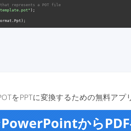
that represents a POT file
template.pot"
POTをPPTに変換するための無料アプ