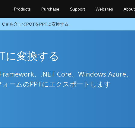
Products
Purchase
Support
Websites
About
C＃を介してPOTをPPTに変換する
PTに変換する
amework、.NET Core、Windows Azure、
ットフォームのPPTにエクスポートします