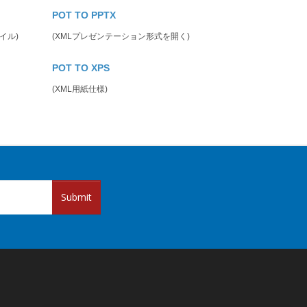
POT TO PPTX
イル)
(XMLプレゼンテーション形式を開く)
POT TO XPS
(XML用紙仕様)
Submit