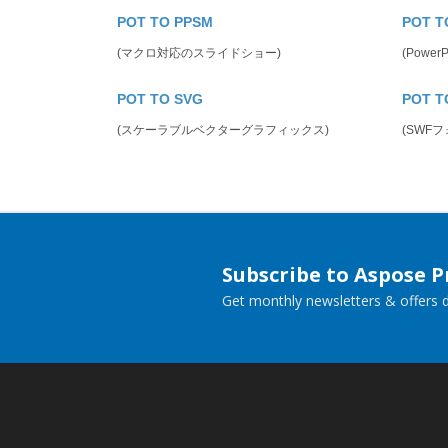
POT TO PPSM
POT T
(マクロ対応のスライドショー)
(Powe
POT TO SVG
POT T
(スケーラブルベクターグラフィックス)
(SWF
Subscribe to Aspose 
Get monthly newsletters & offers di