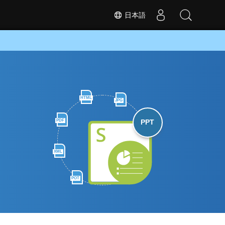
日本語
HTML
JPG
PDF
PPT
XML
POT