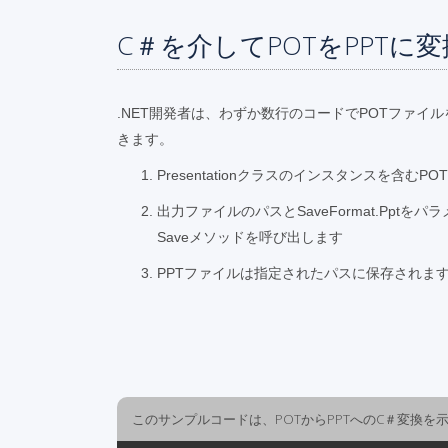
C＃を介してPOTをPPTに
.NET開発者は、わずか数行のコードでPOTフ​​ァイ
きます。
Presentationクラスのインスタンスを含む
出力ファイルのパスとSaveFormat.Ppt
Saveメソッドを呼び出します
PPTファイルは指定されたパスに保存されま
このサンプルコードは、POTからPPTへのC＃変換を