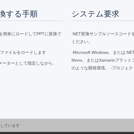
変換する手順
システム要求
ルを簡単にロードしてPPTに変換で
.NET変換サンプルソースコー
ください。
POTファイルをロードします
-Microsoft Windows、または.NE
Mono、またはXamarinプラットフォ
をパラメーターとして指定しながら、
のような開発環境。 -プロジェクトで参照
す
示しています