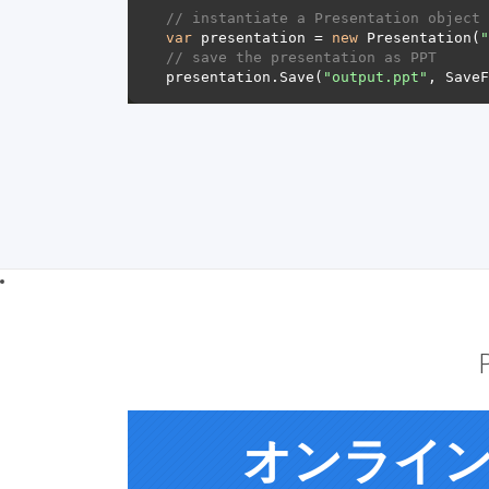
// instantiate a Presentation object 
var
 presentation = 
new
 Presentation(
"
// save the presentation as PPT
presentation.Save(
"output.ppt"