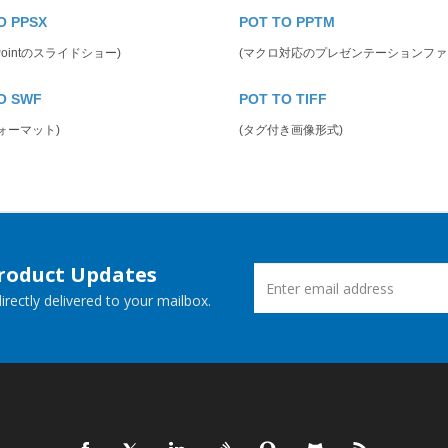
O PPSX
POT TO PPTM
rPointのスライドショー)
(マクロ対応のプレゼンテーションファ
O SWF
POT TO TIFF
フォーマット)
(タグ付き画像形式)
Product Updates
rectly delivered to your mailbox.