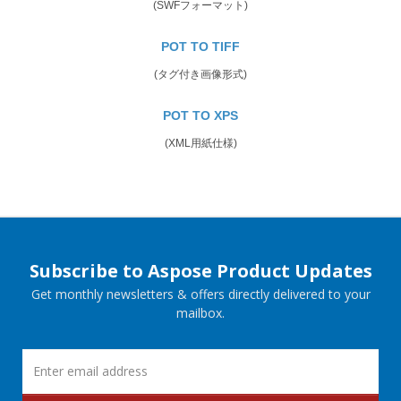
(SWFフォーマット)
POT TO TIFF
(タグ付き画像形式)
POT TO XPS
(XML用紙仕様)
Subscribe to Aspose Product Updates
Get monthly newsletters & offers directly delivered to your
mailbox.