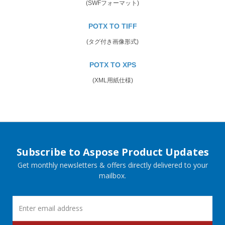
(SWFフォーマット)
POTX TO TIFF
(タグ付き画像形式)
POTX TO XPS
(XML用紙仕様)
Subscribe to Aspose Product Updates
Get monthly newsletters & offers directly delivered to your
mailbox.