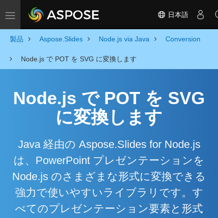
日本語
Toggle navigation
製品
Aspose.Slides
Node.js via Java
Conversion
Node.js で POT を SVG に変換します
Node.js で POT を SVG
に変換します
Java 経由の Aspose.Slides for Node.js
は、PowerPoint プレゼンテーションを
Node.js のさまざまな形式に変換できる
強力で使いやすいライブラリです。す
べてのプレゼンテーション要素と形式