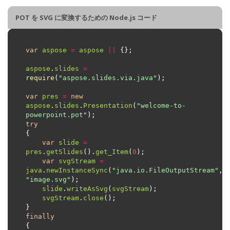
POT を SVG に変換するための Node.js コード
var
aspose
=
aspose
||
aspose
.
slides
=
require
(
"aspose.slides.via.java"
var
pres
=
new
aspose
.
slides
.
Presentation
(
"welcome-to-
powerpoint.pot"
try
var
slide
=
pres
.
getSlides
().
get_Item
(
0
var
svgStream
=
java
.
newInstanceSync
(
"java.io.FileOutputStream"
, 
"image.svg"
slide
.
writeAsSvg
(
svgStream
svgStream
.
close
finally