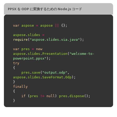
PPSX を ODP に変換するための Node.js コード
var
aspose
=
aspose
||
aspose
.
slides
=
require
(
"aspose.slides.via.java"
var
pres
=
new
aspose
.
slides
.
Presentation
(
"welcome-to-
powerpoint.ppsx"
try
pres
.
save
(
"output.odp"
, 
aspose
.
slides
.
SaveFormat
.
Odp
finally
if
 (
pres
!=
null
) 
pres
.
dispose