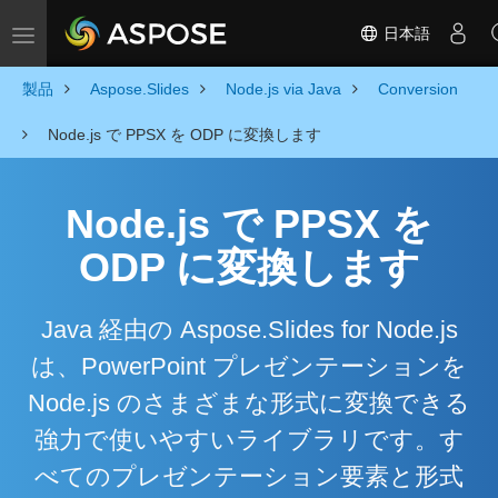
日本語
Toggle navigation
製品
Aspose.Slides
Node.js via Java
Conversion
Node.js で PPSX を ODP に変換します
Node.js で PPSX を
ODP に変換します
Java 経由の Aspose.Slides for Node.js
は、PowerPoint プレゼンテーションを
Node.js のさまざまな形式に変換できる
強力で使いやすいライブラリです。す
べてのプレゼンテーション要素と形式