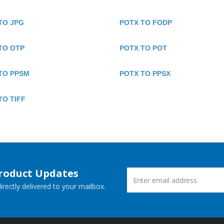
TO JPG
POTX TO FODP
TO OTP
POTX TO POT
TO PPSM
POTX TO PPSX
TO TIFF
Product Updates
rectly delivered to your mailbox.