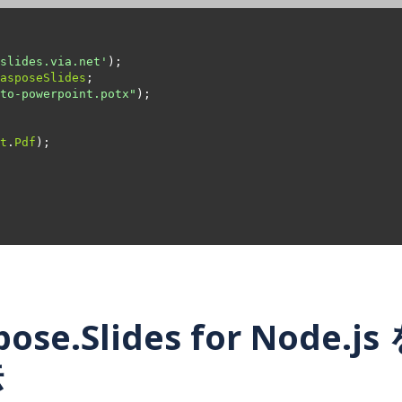
slides.via.net'
asposeSlides
to-powerpoint.potx"
t
.
Pdf
pose.Slides for Node
法