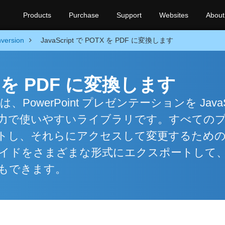
Products
Purchase
Support
Websites
About
version
JavaScript で POTX を PDF に変換します
OTX を PDF に変換します
a .NET は、PowerPoint プレゼンテーションを JavaS
力で使いやすいライブラリです。すべての
トし、それらにアクセスして変更するため
スライドをさまざまな形式にエクスポートして
もできます。