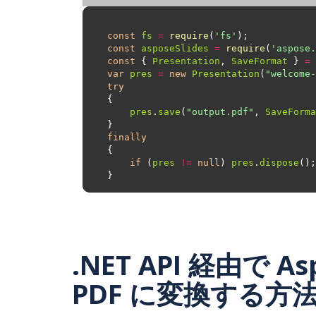
const
fs
=
require
(
'fs'
const
asposeSlides
=
require
(
'aspose.
const
 { 
Presentation
, 
SaveFormat
 } 
=
var
pres
=
new
Presentation
(
"welcome-
try
pres
.
save
(
"output.pdf"
, 
SaveForma
finally
if
 (
pres
!=
null
) 
pres
.
dispose
.NET API 経由で As
PDF に変換する方