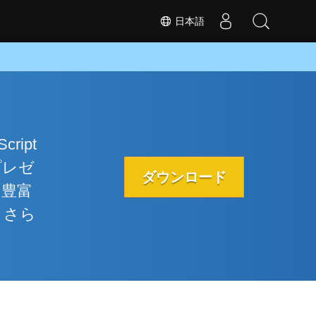
日本語
cript
プレゼ
ダウンロード
の豊富
、さら