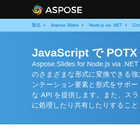
製品
Aspose.Slides
Node.js via .NET
Con
JavaScript で P
Aspose.Slides for Node.js vi
のさまざまな形式に変換できる強
ンテーション要素と形式をサポー
な API を提供します。また、
に処理したり共有したりすること