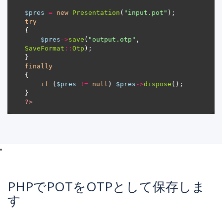
$pres
=
new
Presentation
(
"input.pot"
try
$pres
->
save
(
"output.otp"
, 
SaveFormat
::
Otp
finally
if
 (
$pres
!=
null
) 
$pres
->
dispose
?>
PHPでPOTをOTPとして保存しま
す