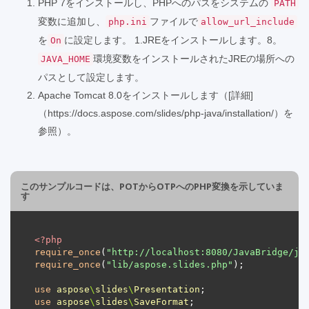
PHP 7をインストールし、PHPへのパスをシステムの
PATH
変数に追加し、
ファイルで
php.ini
allow_url_include
を
に設定します。 1.JREをインストールします。8。
On
環境変数をインストールされたJREの場所への
JAVA_HOME
パスとして設定します。
Apache Tomcat 8.0をインストールします（[詳細]
（https://docs.aspose.com/slides/php-java/installation/）を
参照）。
このサンプルコードは、POTからOTPへのPHP変換を示していま
す
<?
php
require_once
(
"http://localhost:8080/JavaBridge/ja
require_once
(
"lib/aspose.slides.php"
use
aspose
\
slides
\
Presentation
use
aspose
\
slides
\
SaveFormat