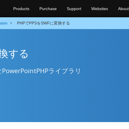
Products
Purchase
Support
Websites
About
sion
PHPでPPSをSWFに変換する
変換する
owerPointPHPライブラリ