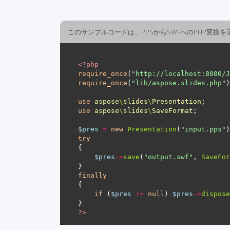
このサンプルコードは、PPSからSWFへのPHP変換
<?
php
require_once
(
"http://localhost:8080/J
require_once
(
"lib/aspose.slides.php"
use
aspose
\
slides
\
Presentation
use
aspose
\
slides
\
SaveFormat
$pres
=
new
Presentation
(
"input.pps"
try
$pres
->
save
(
"output.swf"
, 
SaveFor
finally
if
 (
$pres
!=
null
) 
$pres
->
dispose
?>