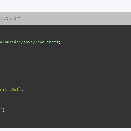
を示しています
avaBridge/java/Java.inc"
mat
::
Swf