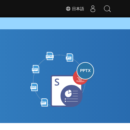
日本語
HTML
JPG
PDF
PPTX
SVG
PPT