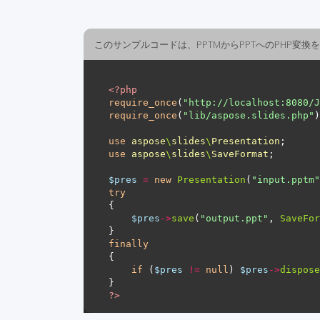
このサンプルコードは、PPTMからPPTへのPHP変換
<?
php
require_once
(
"http://localhost:8080/J
require_once
(
"lib/aspose.slides.php"
use
aspose
\
slides
\
Presentation
use
aspose
\
slides
\
SaveFormat
$pres
=
new
Presentation
(
"input.pptm"
try
$pres
->
save
(
"output.ppt"
, 
SaveFor
finally
if
 (
$pres
!=
null
) 
$pres
->
dispose
?>