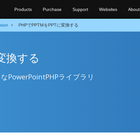
Products
Purchase
Support
Websites
About
sion
PHPでPPTMをPPTに変換する
に変換する
PowerPointPHPライブラリ