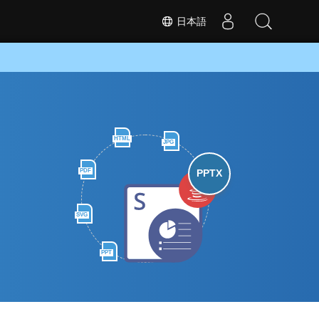
日本語
HTML
JPG
PDF
PPTX
SVG
PPT