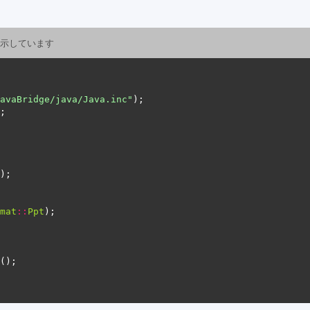
を示しています
avaBridge/java/Java.inc"
mat
::
Ppt