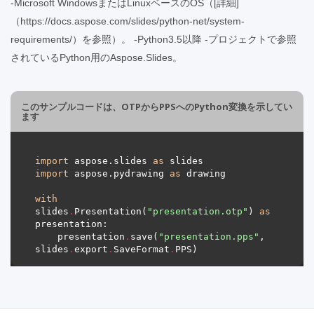
-Microsoft WindowsまたはLinuxベースのOS（[詳細]
（https://docs.aspose.com/slides/python-net/system-
requirements/）を参照）。 -Python3.5以降 -プロジェクトで参照
されているPython用のAspose.Slides。
このサンプルコードは、OTPからPPSへのPython変換を示してい
ます
import
 aspose.slides 
as
import
 aspose.pydrawing 
as
with
slides
.
Presentation(
"presentation.otp"
) 
as
    presentation
.
save(
"presentation.pps"
, 
slides
.
export
.
SaveFormat
.