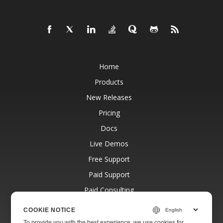
Home
Products
New Releases
Pricing
Docs
Live Demos
Free Support
Paid Support
Paid Consulting
Blog
COOKIE NOTICE
Websites
To provide you with the best experience, we use cookies for