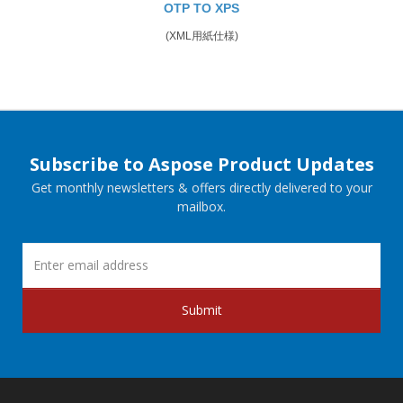
OTP TO XPS
(XML用紙仕様)
Subscribe to Aspose Product Updates
Get monthly newsletters & offers directly delivered to your
mailbox.
Submit