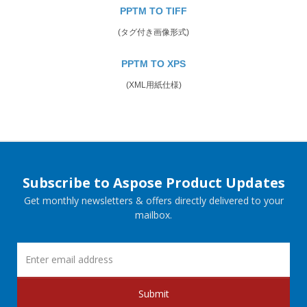
PPTM TO TIFF
(タグ付き画像形式)
PPTM TO XPS
(XML用紙仕様)
Subscribe to Aspose Product Updates
Get monthly newsletters & offers directly delivered to your
mailbox.
Submit