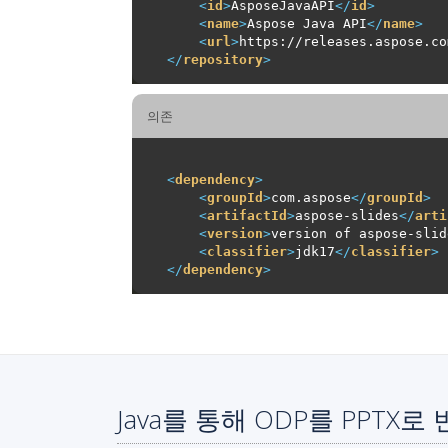
<
id
>
AsposeJavaAPI
</
id
>
<
name
>
Aspose Java API
</
name
>
<
url
>
https://releases.aspose.co
</
repository
>
의존
<
dependency
>
<
groupId
>
com.aspose
</
groupId
>
<
artifactId
>
aspose-slides
</
arti
<
version
>
version of aspose-slid
<
classifier
>
jdk17
</
classifier
>
</
dependency
>
Java를 통해 ODP를 PPTX