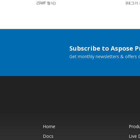
(SWF 형식)
(태그가
Subscribe to Aspose 
Get monthly newsletters & offers di
Home
Prod
Docs
Live