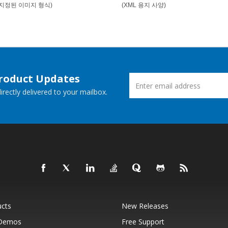
 지정된 이미지 형식)
(XML 용지 사양)
Product Updates
rectly delivered to your mailbox.
ucts
New Releases
 Demos
Free Support