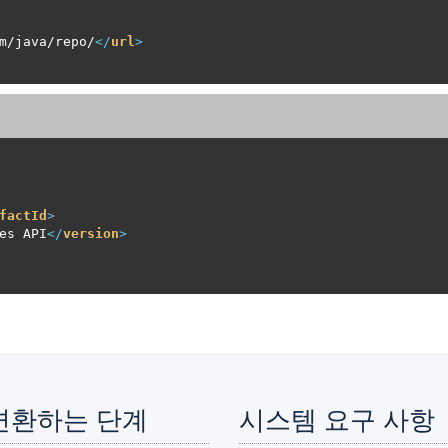
m/java/repo/
</
url
>
factId
>
es API
</
version
>
로 변환하는 단계
시스템 요구 사항