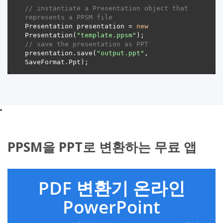
// instantiate a Presentation object that 
represents a PPSM file
Presentation presentation = 
new
Presentation(
"template.ppsm"
// save the presentation as PPT
presentation.save(
"output.ppt"
, 
PPSM을 PPT로 변환하는 무료 앱