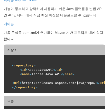
기능이 풍부하고 강력하며 사용하기 쉬운 Java 플랫폼용 변환 API
인 API입니다. 에서 직접 최신 버전을 다운로드할 수 있습니다.
메이븐
다음 구성을 pom.xml에 추가하여 Maven 기반 프로젝트 내에 설치
합니다.
저장소
<
repository
>
<
id
>
AsposeJavaAPI
</
id
>
<
name
>
Aspose Java API
</
name
>
<
url
>
https://releases.aspose.com/java/repo/
</
url
>
</
repository
>
의존