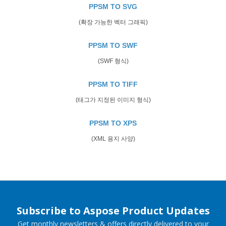
PPSM TO SVG
(확장 가능한 벡터 그래픽)
PPSM TO SWF
(SWF 형식)
PPSM TO TIFF
(태그가 지정된 이미지 형식)
PPSM TO XPS
(XML 용지 사양)
Subscribe to Aspose Product Updates
Get monthly newsletters & offers directly delivered to your