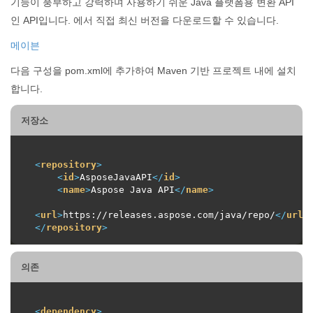
기능이 풍부하고 강력하며 사용하기 쉬운 Java 플랫폼용 변환 API
인 API입니다. 에서 직접 최신 버전을 다운로드할 수 있습니다.
메이븐
다음 구성을 pom.xml에 추가하여 Maven 기반 프로젝트 내에 설치
합니다.
저장소
<
repository
>
<
id
>
AsposeJavaAPI
</
id
>
<
name
>
Aspose Java API
</
name
>
<
url
>
https://releases.aspose.com/java/repo/
</
url
>
</
repository
>
의존
<
dependency
>