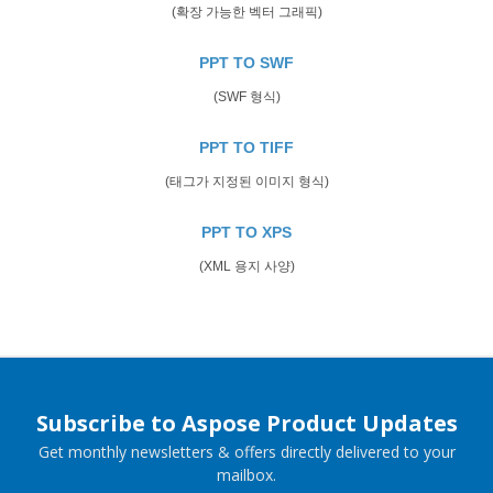
(확장 가능한 벡터 그래픽)
PPT TO SWF
(SWF 형식)
PPT TO TIFF
(태그가 지정된 이미지 형식)
PPT TO XPS
(XML 용지 사양)
Subscribe to Aspose Product Updates
Get monthly newsletters & offers directly delivered to your
mailbox.