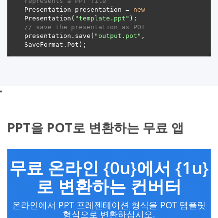
represents a PPT file
Presentation presentation = 
new
Presentation(
"template.ppt"
// save the presentation as POT
presentation.save(
"output.pot"
, 
PPT을 POT로 변환하는 무료 앱