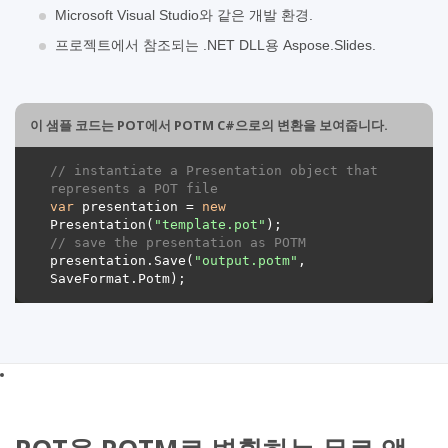
Microsoft Visual Studio와 같은 개발 환경.
프로젝트에서 참조되는 .NET DLL용 Aspose.Slides.
이 샘플 코드는 POT에서 POTM C#으로의 변환을 보여줍니다.
// instantiate a Presentation object that 
represents a POT file
var
 presentation = 
new
Presentation(
"template.pot"
// save the presentation as POTM
presentation.Save(
"output.potm"
, 