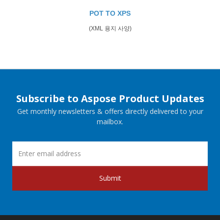
POT TO XPS
(XML 용지 사양)
Subscribe to Aspose Product Updates
Get monthly newsletters & offers directly delivered to your
mailbox.
Submit