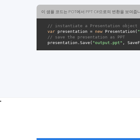
이 샘플 코드는 POT에서 PPT C#으로의 변환을 보여줍
// instantiate a Presentation object 
var
 presentation = 
new
 Presentation(
"
// save the presentation as PPT
presentation.Save(
"output.ppt"