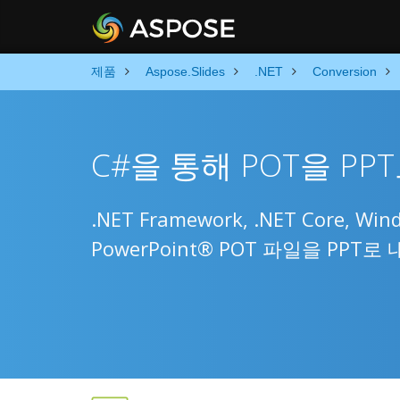
제품
Aspose.Slides
.NET
Conversion
C#을 통해 POT을 PP
.NET Framework, .NET Core, 
PowerPoint® POT 파일을 PPT