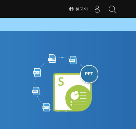
한국인
HTML
JPG
PDF
PPT
XML
POT