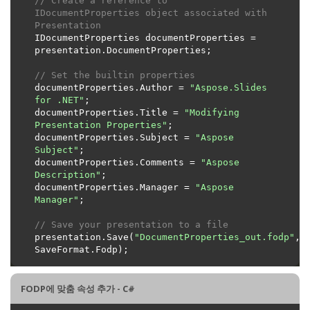
// Create a reference to 
IDocumentProperties object associated with 
Presentation
IDocumentProperties documentProperties = 
// Set the builtin properties
documentProperties.Author = 
"Aspose.Slides 
for .NET"
documentProperties.Title = 
"Modifying 
Presentation Properties"
documentProperties.Subject = 
"Aspose 
Subject"
documentProperties.Comments = 
"Aspose 
Description"
documentProperties.Manager = 
"Aspose 
Manager"
// Save your presentation to a file
presentation.Save(
"DocumentProperties_out.fodp"
, 
FODP에 맞춤 속성 추가 - C#