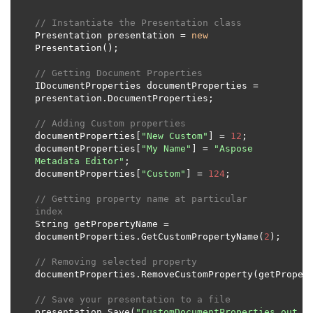
// Instantiate the Presentation class
Presentation presentation = 
new
// Getting Document Properties
IDocumentProperties documentProperties = 
// Adding Custom properties
documentProperties[
"New Custom"
] = 
12
documentProperties[
"My Name"
] = 
"Aspose 
Metadata Editor"
documentProperties[
"Custom"
] = 
124
// Getting property name at particular 
index
String getPropertyName = 
documentProperties.GetCustomPropertyName(
2
// Removing selected property
// Save your presentation to a file
presentation.Save(
"CustomDocumentProperties_out.f