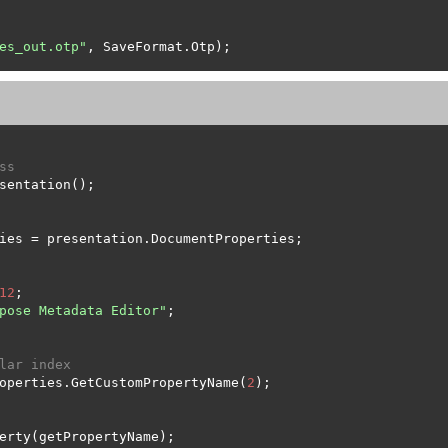
es_out.otp"
ss
12
pose Metadata Editor"
lar index
operties.GetCustomPropertyName(
2