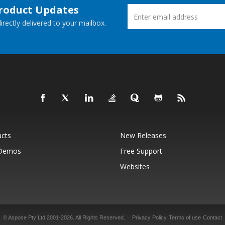
Product Updates
rectly delivered to your mailbox.
ucts
New Releases
 Demos
Free Support
Websites
© Aspose Pty Ltd 2001-2026.
All Rights Reserved.
Privacy Policy
Terms of use
Contact