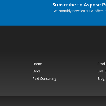
Subscribe to Aspose 
Get monthly newsletters & offers di
Home
Prod
Docs
Live
Paid Consulting
Blog