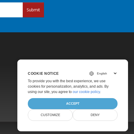
Submit
COOKIE NOTICE
Pricing
To provide you with the best experience, we use
cookies for personalization, analytics, and ads. By
Paid Support
using our site, you agree to
our cookie policy
.
About
ACCEPT
CUSTOMIZE
DENY