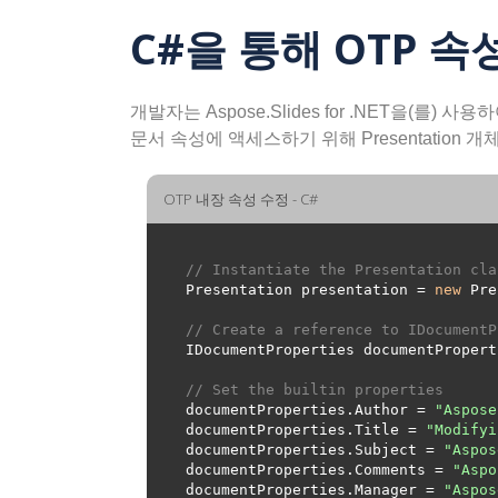
C#을 통해 OTP 속
개발자는 Aspose.Slides for .NET을
문서 속성에 액세스하기 위해 Presentation 
OTP 내장 속성 수정 - C#
// Instantiate the Presentation cla
Presentation presentation = 
new
 Pre
// Create a reference to IDocumentP
// Set the builtin properties
documentProperties.Author = 
"Aspose
documentProperties.Title = 
"Modifyi
documentProperties.Subject = 
"Aspos
documentProperties.Comments = 
"Aspo
documentProperties.Manager = 
"Aspos