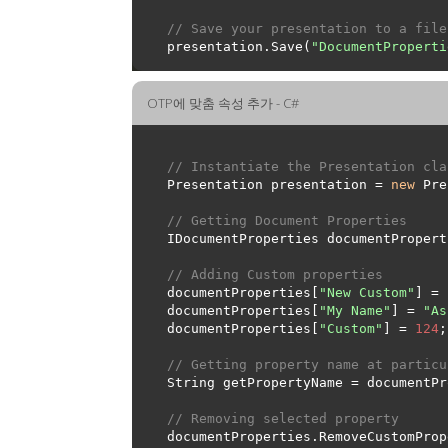
// Save your presentation to a file
presentation.Save(
"DocumentProperti
OTP에 맞춤 속성 추가 - C#
// Instantiate the Presentation cla
Presentation presentation = 
new
// Getting Document Properties
// Adding Custom properties
documentProperties[
"New Custom"
] = 
documentProperties[
"My Name"
] = 
"As
documentProperties[
"Custom"
] = 
124
// Getting property name at particu
String getPropertyName = documentPr
// Removing selected property