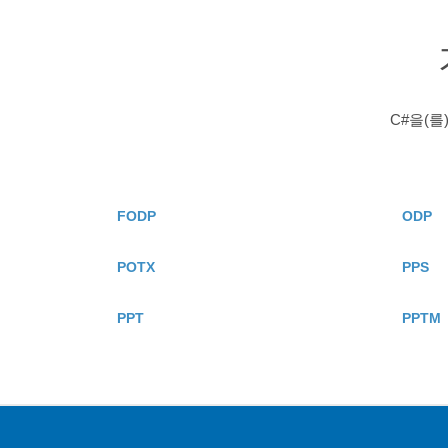
C#을(
FODP
ODP
POTX
PPS
PPT
PPTM