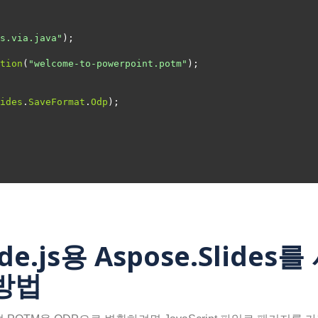
s.via.java"
tion
(
"welcome-to-powerpoint.potm"
ides
.
SaveFormat
.
Odp
ode.js용 Aspose.Slide
방법