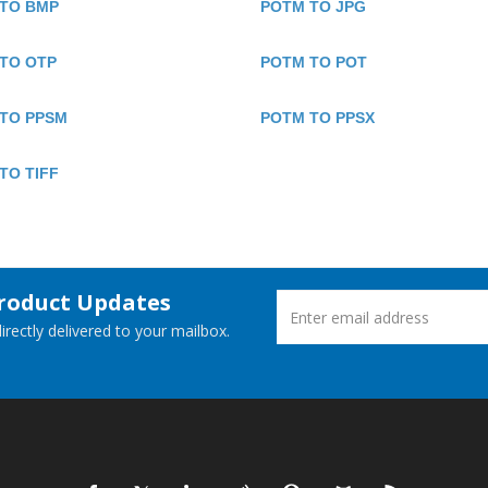
TO BMP
POTM TO JPG
TO OTP
POTM TO POT
TO PPSM
POTM TO PPSX
TO TIFF
Product Updates
rectly delivered to your mailbox.