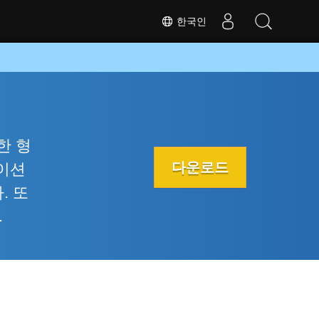
한국인
양한 형
다운로드
이션
. 또
.