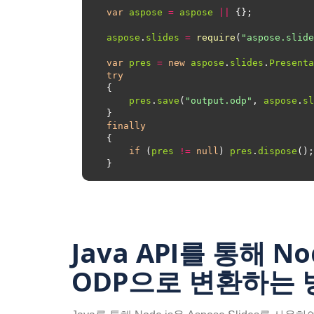
var
aspose
=
aspose
||
aspose
.
slides
=
require
(
"aspose.slide
var
pres
=
new
aspose
.
slides
.
Presenta
try
pres
.
save
(
"output.odp"
, 
aspose
.
sl
finally
if
 (
pres
!=
null
) 
pres
.
dispose
Java API를 통해 N
ODP으로 변환하는 