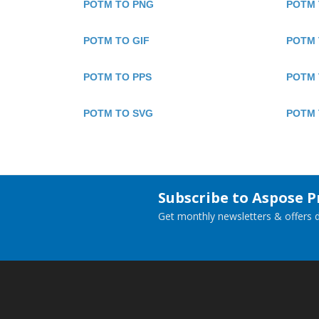
POTM TO PNG
POTM 
POTM TO GIF
POTM 
POTM TO PPS
POTM 
POTM TO SVG
POTM 
Subscribe to Aspose 
Get monthly newsletters & offers di