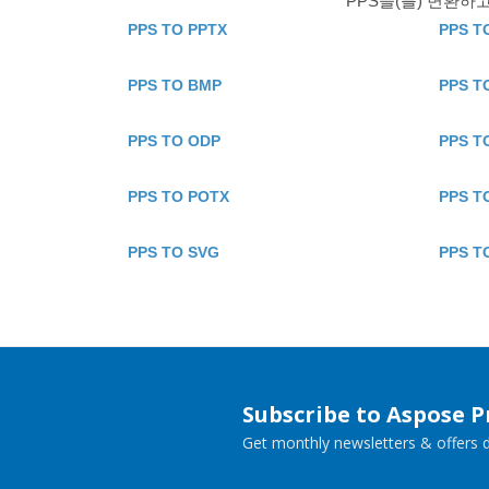
PPS을(를) 변환하
PPS TO PPTX
PPS T
PPS TO BMP
PPS T
PPS TO ODP
PPS T
PPS TO POTX
PPS T
PPS TO SVG
PPS T
Subscribe to Aspose 
Get monthly newsletters & offers di