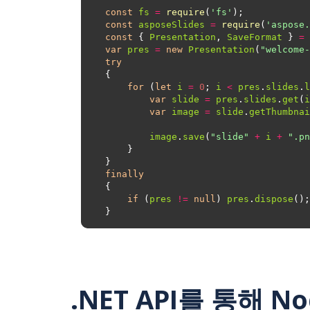
const
fs
=
require
(
'fs'
const
asposeSlides
=
require
(
'aspose.
const
 { 
Presentation
, 
SaveFormat
 } 
=
var
pres
=
new
Presentation
(
"welcome-
try
for
 (
let
i
=
0
; 
i
<
pres
.
slides
.
l
var
slide
=
pres
.
slides
.
get
(
i
var
image
=
slide
.
getThumbnai
image
.
save
(
"slide"
+
i
+
".pn
finally
if
 (
pres
!=
null
) 
pres
.
dispose
.NET API를 통해 No