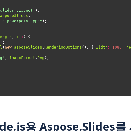
slides.via.net'
asposeSlides
to-powerpoint.pps"
ength
; 
i
++
l
(
new
asposeSlides
.
RenderingOptions
(), { 
width
:
1080
, 
he
g"
, 
ImageFormat
.
Png
de.js용 Aspose.Slide