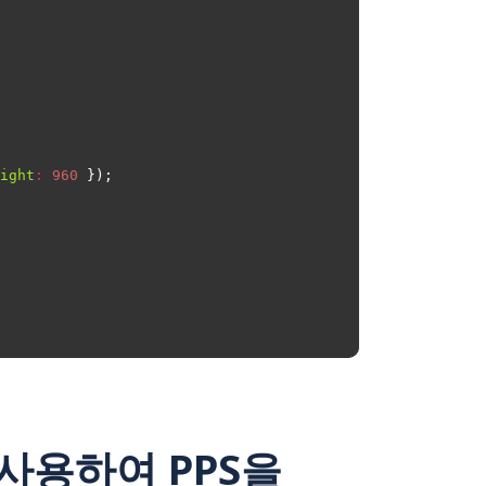
ight
:
960
s를 사용하여 PPS을