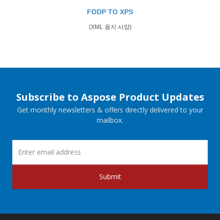
FODP TO XPS
(XML 용지 사양)
Subscribe to Aspose Product Updates
Get monthly newsletters & offers directly delivered to your
mailbox.
Submit