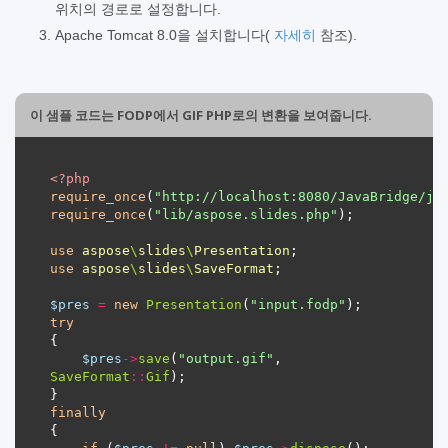
위치의 경로로 설정합니다.
Apache Tomcat 8.0을 설치합니다(
자세히
참조).
이 샘플 코드는 FODP에서 GIF PHP로의 변환을 보여줍니다.
<?
php
require_once
(
"http://localhost:8080/JavaBridge/ja
require_once
(
"lib/aspose.slides.php"
use
aspose
\
slides
\
Presentation
use
aspose
\
slides
\
SaveFormat
$pres
=
new
Presentation
(
"input.fodp"
try
$pres
->
save
(
"output.gif"
, 
SaveFormat
::
Gif
finally