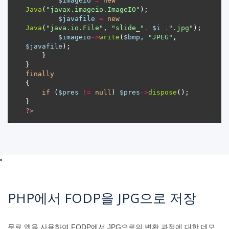
$imageio
=
new
Java
(
"javax.imageio.ImageIO"
$javafile
=
new
Java
(
"java.io.File"
, 
"slide_"
.
$i
.
".jpg"
$imageio
->
write
(
$bmp
, 
"JPEG"
, 
$javafile
finally
if
 (
$pres
!=
null
) 
$pres
->
dispose
?>
PHP에서 FODP을 JPG으로 저장
무료 앱을 사용하여 FODP에서 JPG으로의 변환 과정에 대한 데모