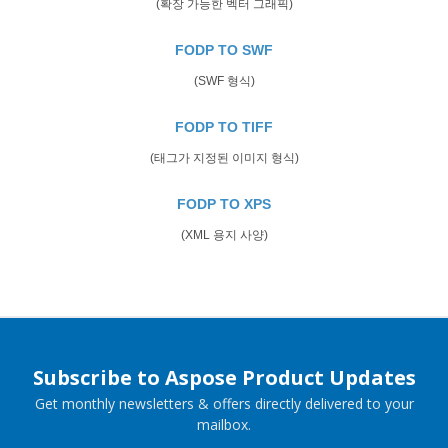
(확장 가능한 벡터 그래픽)
FODP TO SWF
(SWF 형식)
FODP TO TIFF
(태그가 지정된 이미지 형식)
FODP TO XPS
(XML 용지 사양)
Subscribe to Aspose Product Updates
Get monthly newsletters & offers directly delivered to your
mailbox.