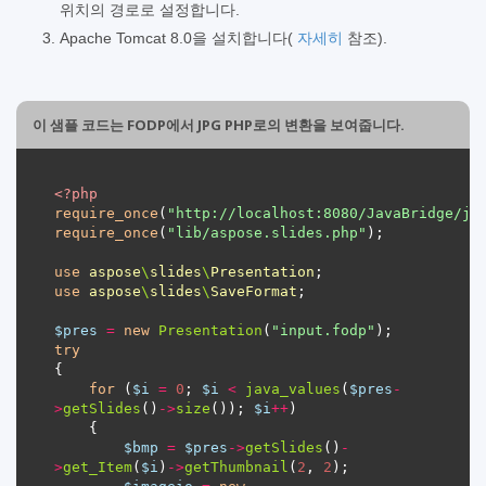
위치의 경로로 설정합니다.
Apache Tomcat 8.0을 설치합니다(
자세히
참조).
이 샘플 코드는 FODP에서 JPG PHP로의 변환을 보여줍니다.
<?
php
require_once
(
"http://localhost:8080/JavaBridge/ja
require_once
(
"lib/aspose.slides.php"
use
aspose
\
slides
\
Presentation
use
aspose
\
slides
\
SaveFormat
$pres
=
new
Presentation
(
"input.fodp"
try
for
 (
$i
=
0
; 
$i
<
java_values
(
$pres
-
>
getSlides
()
->
size
()); 
$i
++
$bmp
=
$pres
->
getSlides
()
-
>
get_Item
(
$i
)
->
getThumbnail
(
2
, 
2