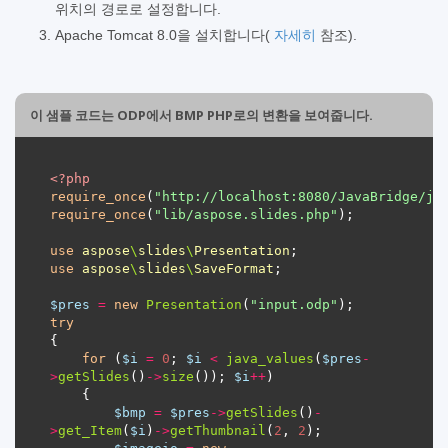
위치의 경로로 설정합니다.
Apache Tomcat 8.0을 설치합니다(
자세히
참조).
이 샘플 코드는 ODP에서 BMP PHP로의 변환을 보여줍니다.
<?
php
require_once
(
"http://localhost:8080/JavaBridge/ja
require_once
(
"lib/aspose.slides.php"
use
aspose
\
slides
\
Presentation
use
aspose
\
slides
\
SaveFormat
$pres
=
new
Presentation
(
"input.odp"
try
for
 (
$i
=
0
; 
$i
<
java_values
(
$pres
-
>
getSlides
()
->
size
()); 
$i
++
$bmp
=
$pres
->
getSlides
()
-
>
get_Item
(
$i
)
->
getThumbnail
(
2
, 
2