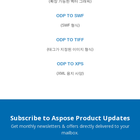
(확장 가능한 벡터 그래픽)
ODP TO SWF
(SWF 형식)
ODP TO TIFF
(태그가 지정된 이미지 형식)
ODP TO XPS
(XML 용지 사양)
Subscribe to Aspose Product Updates
Get monthly newsletters & offers directly delivered to your
mailbox.