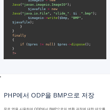
$imageio
=
new
Java
(
"javax.imageio.ImageIO"
$javafile
=
new
Java
(
"java.io.File"
, 
"slide_"
.
$i
.
".bmp"
$imageio
->
write
(
$bmp
, 
"BMP"
, 
$javafile
finally
if
 (
$pres
!=
null
) 
$pres
->
dispose
?>
PHP에서 ODP을 BMP으로 저장
무료 앱을 사용하여 ODP에서 BMP으로의 변환 과정에 대한 데모를