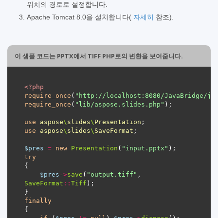
위치의 경로로 설정합니다.
Apache Tomcat 8.0을 설치합니다(
자세히
참조).
이 샘플 코드는 PPTX에서 TIFF PHP로의 변환을 보여줍니다.
<?
php
require_once
(
"http://localhost:8080/JavaBridge/ja
require_once
(
"lib/aspose.slides.php"
use
aspose
\
slides
\
Presentation
use
aspose
\
slides
\
SaveFormat
$pres
=
new
Presentation
(
"input.pptx"
try
$pres
->
save
(
"output.tiff"
, 
SaveFormat
::
Tiff
finally