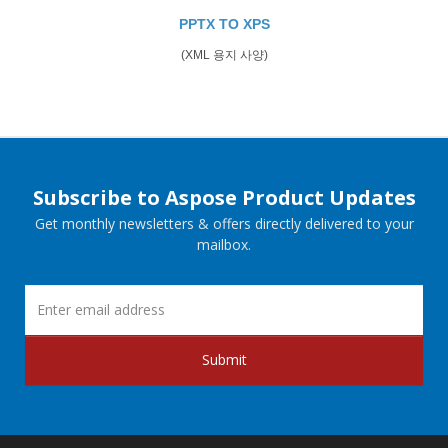
PPTX TO XPS
(XML 용지 사양)
Subscribe to Aspose Product Updates
Get monthly newsletters & offers directly delivered to your
mailbox.
Submit