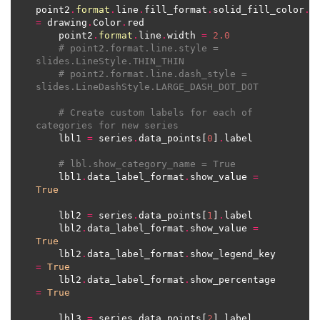
point2
.
format
.
line
.
fill_format
.
solid_fill_color
.
=
 drawing
.
Color
.
    point2
.
format
.
line
.
width 
=
2.0
# point2.format.line.style = 
slides.LineStyle.THIN_THIN
# point2.format.line.dash_style = 
slides.LineDashStyle.LARGE_DASH_DOT_DOT
# Create custom labels for each of 
categories for new series
    lbl1 
=
 series
.
data_points[
0
]
.
# lbl.show_category_name = True
    lbl1
.
data_label_format
.
show_value 
=
True
    lbl2 
=
 series
.
data_points[
1
]
.
    lbl2
.
data_label_format
.
show_value 
=
True
    lbl2
.
data_label_format
.
show_legend_key 
=
True
    lbl2
.
data_label_format
.
show_percentage 
=
True
    lbl3 
=
 series
.
data_points[
2
]
.