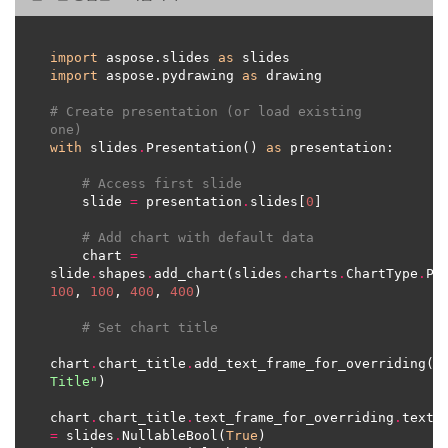
import
 aspose.slides 
as
import
 aspose.pydrawing 
as
# Create presentation (or load existing 
one) 
with
 slides
.
Presentation() 
as
# Access first slide
    slide 
=
 presentation
.
slides[
0
# Add chart with default data
    chart 
=
slide
.
shapes
.
add_chart(slides
.
charts
.
ChartType
.
100
, 
100
, 
400
, 
400
# Set chart title
chart
.
chart_title
.
add_text_frame_for_overriding(
"S
Title"
chart
.
chart_title
.
text_frame_for_overriding
.
text_
=
 slides
.
NullableBool(
True