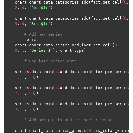
chart
.
chart_data
.
categories
.
add(fact
.
get_cell(
0
, 
2
, 
0
, 
"2nd Qtr"
chart
.
chart_data
.
categories
.
add(fact
.
get_cell(
0
, 
3
, 
0
, 
"3rd Qtr"
# Add new series
    series 
=
chart
.
chart_data
.
series
.
add(fact
.
get_cell(
0
, 
0
, 
1
, 
"Series 1"
), chart
.
type
# Populate series data
series
.
data_points
.
add_data_point_for_pie_series(
1
, 
1
, 
20
series
.
data_points
.
add_data_point_for_pie_series(
2
, 
1
, 
50
series
.
data_points
.
add_data_point_for_pie_series(
3
, 
1
, 
30
# Add new points and set sector color
chart
.
chart_data
.
series_groups[
0
]
.
is_color_var