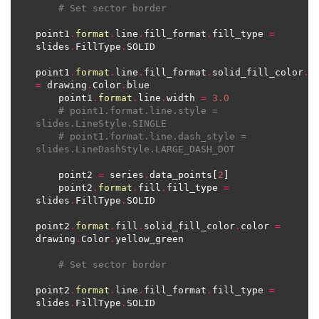
# Set sector border
point1
.
format
.
line
.
fill_format
.
fill_type 
=
slides
.
FillType
.
point1
.
format
.
line
.
fill_format
.
solid_fill_color
.
=
 drawing
.
Color
.
    point1
.
format
.
line
.
width 
=
3.0
# point1.format.line.style = 
slides.LineStyle.SINGLE
# point1.format.line.dash_style = 
slides.LineDashStyle.LARGE_DASH_DOT
    point2 
=
 series
.
data_points[
2
    point2
.
format
.
fill
.
fill_type 
=
slides
.
FillType
.
point2
.
format
.
fill
.
solid_fill_color
.
color 
=
drawing
.
Color
.
# Set sector border
point2
.
format
.
line
.
fill_format
.
fill_type 
=
slides
.
FillType
.