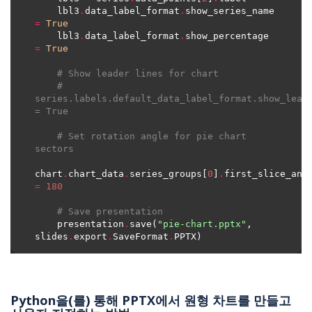
    lbl3
.
data_label_format
.
show_series_name 
=
True
    lbl3
.
data_label_format
.
show_percentage 
=
True
# Show leader lines for chart
# 
series.labels.default_data_label_format.show_leade
= True
# Set rotation angle for pie chart 
sectors
chart
.
chart_data
.
series_groups[
0
]
.
=
180
# Save presentation
    presentation
.
save(
"pie-chart.pptx"
, 
slides
.
export
.
SaveFormat
.
Python을(를) 통해 PPTX에서 원형 차트를 만들고