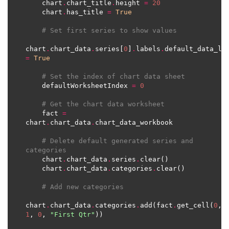
    chart
.
chart_title
.
height 
=
20
    chart
.
has_title 
=
True
# Set first series to show values
chart
.
chart_data
.
series[
0
]
.
labels
.
default_data_la
=
True
# Set the index of chart data sheet
    defaultWorksheetIndex 
=
0
# Get the chart data worksheet
    fact 
=
chart
.
chart_data
.
# Delete default generated series and 
categories
    chart
.
chart_data
.
series
.
    chart
.
chart_data
.
categories
.
# Add new categories
chart
.
chart_data
.
categories
.
add(fact
.
get_cell(
0
, 
1
, 
0
, 
"First Qtr"