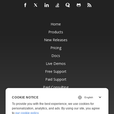
Home
Products
New Releases
Pricing
Docs
Live Demos
Free Support
Paid Support
Paid Consulting
Blog
COOKIE NOTICE
Websites
To provide you with the best experience, we use cookies for
personalization, analytics, and ads. By using our site, you agree
About
to
our cookie policy
.