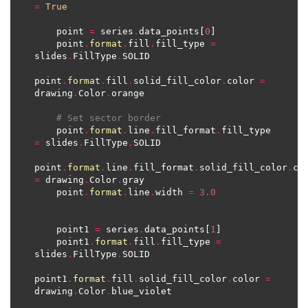
=
True
    point 
=
 series
.
data_points[
0
    point
.
format
.
fill
.
fill_type 
=
slides
.
FillType
.
point
.
format
.
fill
.
solid_fill_color
.
color 
=
drawing
.
Color
.
# Set sector border
    point
.
format
.
line
.
fill_format
.
fill_type 
=
 slides
.
FillType
.
point
.
format
.
line
.
fill_format
.
solid_fill_color
.
=
 drawing
.
Color
.
    point
.
format
.
line
.
width 
=
3.0
    point1 
=
 series
.
data_points[
1
    point1
.
format
.
fill
.
fill_type 
=
slides
.
FillType
.
point1
.
format
.
fill
.
solid_fill_color
.
color 
=
drawing
.
Color
.