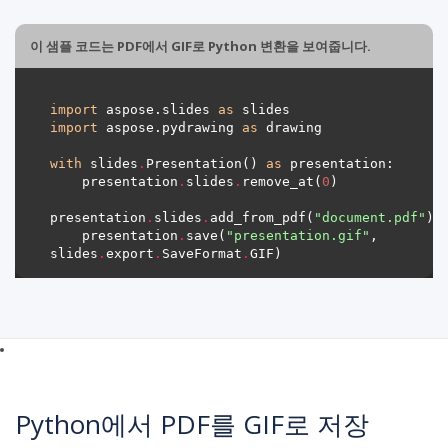
이 샘플 코드는 PDF에서 GIF로 Python 변환을 보여줍니다.
import
 aspose.slides 
as
import
 aspose.pydrawing 
as
with
 slides
.
Presentation() 
as
    presentation
.
slides
.
remove_at(
0
presentation
.
slides
.
add_from_pdf(
"document.pdf"
    presentation
.
save(
"presentation.gif"
, 
slides
.
export
.
SaveFormat
.
Python에서 PDF를 GIF로 저장