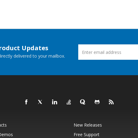
Product Updates
rectly delivered to your mailbox.
ucts
New Releases
 Demos
Free Support