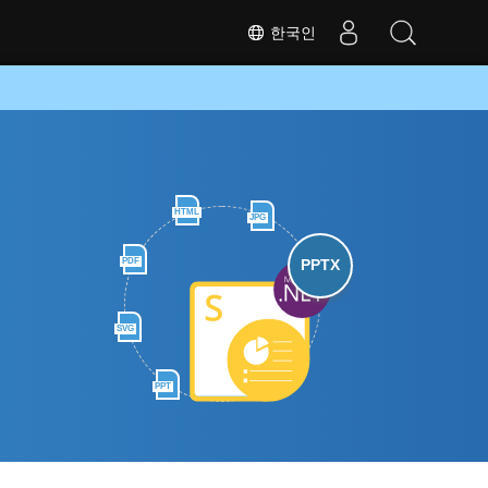
한국인
HTML
JPG
PDF
PPTX
SVG
PPT