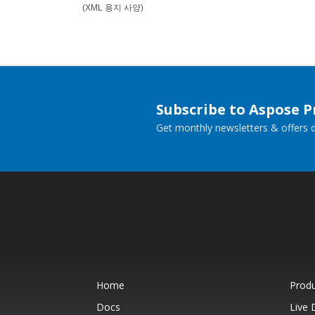
(XML 용지 사양)
Subscribe to Aspose 
Get monthly newsletters & offers di
Home
Prod
Docs
Live