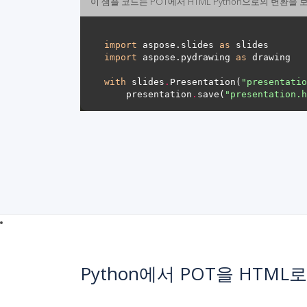
이 샘플 코드는 POT에서 HTML Python으로의 변환을
import
 aspose.slides 
as
import
 aspose.pydrawing 
as
with
 slides
.
Presentation(
"presentatio
    presentation
.
save(
"presentation.h
Python에서 POT을 HTML