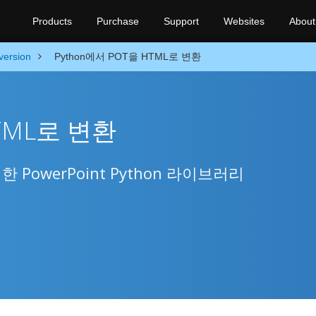
Products
Purchase
Support
Websites
About
version
Python에서 POT을 HTML로 변환
HTML로 변환
PowerPoint Python 라이브러리