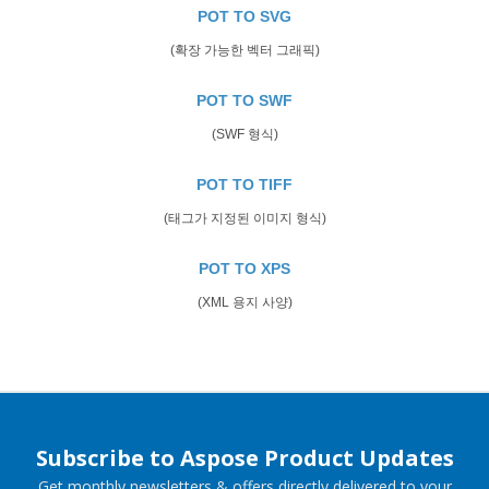
POT TO SVG
(확장 가능한 벡터 그래픽)
POT TO SWF
(SWF 형식)
POT TO TIFF
(태그가 지정된 이미지 형식)
POT TO XPS
(XML 용지 사양)
Subscribe to Aspose Product Updates
Get monthly newsletters & offers directly delivered to your