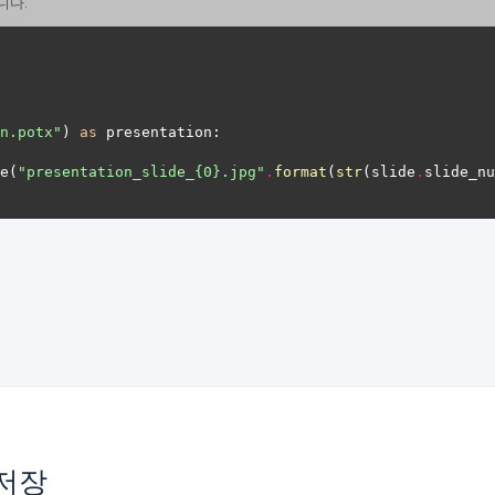
니다.
n.potx"
) 
as
e(
"presentation_slide_
{0}
.jpg"
.
format
(
str
(slide
.
slide_nu
 저장