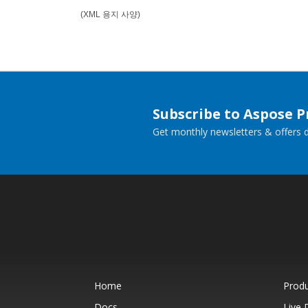
(XML 용지 사양)
Subscribe to Aspose 
Get monthly newsletters & offers di
Home
Prod
Docs
Live