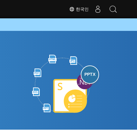
한국인
HTML
JPG
PDF
PPTX
SVG
PPT