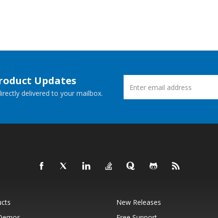
Product Updates
rectly delivered to your mailbox.
ucts
New Releases
 Demos
Free Support