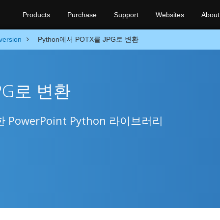
Products
Purchase
Support
Websites
About
version
Python에서 POTX를 JPG로 변환
JPG로 변환
PowerPoint Python 라이브러리