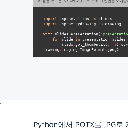
이 샘플 코드는 POTX에서 JPG로 Python 변환을 보여줍
import
 aspose.slides 
as
import
 aspose.pydrawing 
as
with
 slides
.
Presentation(
"presentatio
for
 slide 
in
 presentation
.
        slide
.
get_thumbnail(
2
, 
2
)
.
sav
drawing
.
imaging
.
ImageFormat
.
Python에서 POTX를 JPG로