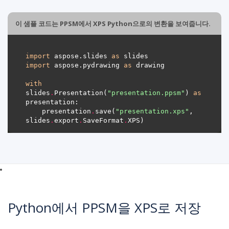
이 샘플 코드는 PPSM에서 XPS Python으로의 변환을 보여줍니다.
import
 aspose.slides 
as
import
 aspose.pydrawing 
as
with
slides
.
Presentation(
"presentation.ppsm"
) 
as
    presentation
.
save(
"presentation.xps"
, 
slides
.
export
.
SaveFormat
.
Python에서 PPSM을 XPS로 저장