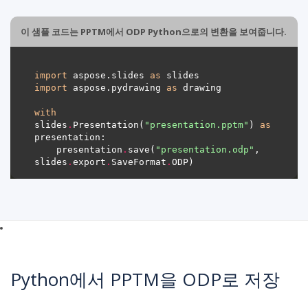
이 샘플 코드는 PPTM에서 ODP Python으로의 변환을 보여줍니다.
import
 aspose.slides 
as
import
 aspose.pydrawing 
as
with
slides
.
Presentation(
"presentation.pptm"
) 
as
    presentation
.
save(
"presentation.odp"
, 
slides
.
export
.
SaveFormat
.
Python에서 PPTM을 ODP로 저장