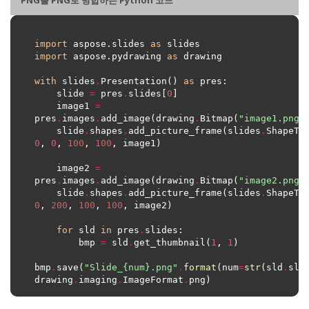
PNG를 PNG로 병합하는 Python 코드
import
 aspose.slides 
as
import
 aspose.pydrawing 
as
with
 slides
.
Presentation() 
as
    slide 
=
 pres
.
slides[
0
    image1 
=
pres
.
images
.
add_image(drawing
.
Bitmap(
"image1.png"
	slide
.
shapes
.
add_picture_frame(slides
.
ShapeTy
0
, 
0
, 
100
, 
100
    image2 
=
pres
.
images
.
add_image(drawing
.
Bitmap(
"image2.png"
	slide
.
shapes
.
add_picture_frame(slides
.
ShapeTy
0
, 
200
, 
100
, 
100
for
 sld 
in
 pres
.
        bmp 
=
 sld
.
get_thumbnail(
1
, 
1
bmp
.
save(
"Slide_
{num}
.png"
.
format
(num
=
str
(sld
.
slid
drawing
.
imaging
.
ImageFormat
.