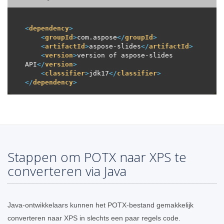
<
dependency
>
<
groupId
>
com.aspose
</
groupId
>
<
artifactId
>
aspose-slides
</
artifactId
>
<
version
>
version of aspose-slides 
API
</
version
>
<
classifier
>
jdk17
</
classifier
>
</
dependency
>
Stappen om POTX naar XPS te
converteren via Java
Java-ontwikkelaars kunnen het POTX-bestand gemakkelijk
converteren naar XPS in slechts een paar regels code.