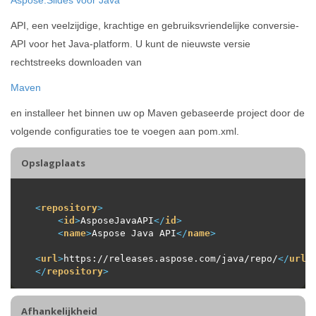
API, een veelzijdige, krachtige en gebruiksvriendelijke conversie-
API voor het Java-platform. U kunt de nieuwste versie
rechtstreeks downloaden van
Maven
en installeer het binnen uw op Maven gebaseerde project door de
volgende configuraties toe te voegen aan pom.xml.
Opslagplaats
<
repository
>
<
id
>
AsposeJavaAPI
</
id
>
<
name
>
Aspose Java API
</
name
>
<
url
>
https://releases.aspose.com/java/repo/
</
url
>
</
repository
>
Afhankelijkheid