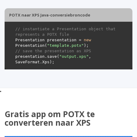
POTX naar XPS Java-conversiebroncode
// instantiate a Presentation object that 
represents a POTX file
Presentation presentation = 
new
Presentation(
"template.potx"
// save the presentation as XPS
presentation.save(
"output.xps"
, 
Gratis app om POTX te
converteren naar XPS