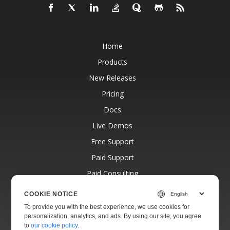
Home
Products
New Releases
Pricing
Docs
Live Demos
Free Support
Paid Support
Paid Consulting
Blog
COOKIE NOTICE
Websites
To provide you with the best experience, we use cookies for
personalization, analytics, and ads. By using our site, you agree
About
to
our cookie policy
.