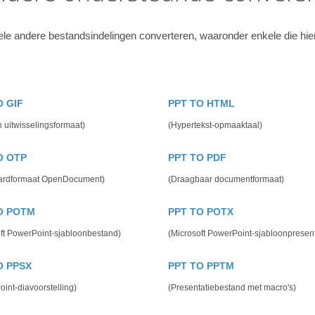
le andere bestandsindelingen converteren, waaronder enkele die hi
O GIF
PPT TO HTML
h uitwisselingsformaat)
(Hypertekst-opmaaktaal)
O OTP
PPT TO PDF
ardformaat OpenDocument)
(Draagbaar documentformaat)
O POTM
PPT TO POTX
ft PowerPoint-sjabloonbestand)
(Microsoft PowerPoint-sjabloonpresent
O PPSX
PPT TO PPTM
int-diavoorstelling)
(Presentatiebestand met macro's)