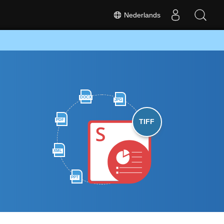
Nederlands
DOCX
JPG
PDF
TIFF
XML
PPT