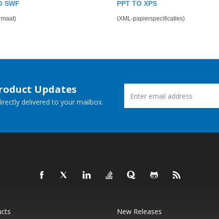
O SWF
PPT TO XPS
rmaat)
(XML-papierspecificaties)
Product Updates
rectly delivered to your mailbox.
ucts
New Releases