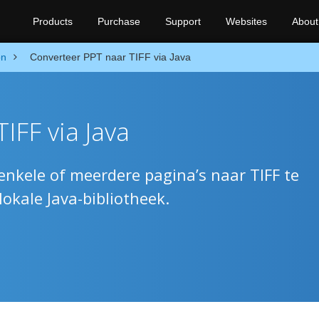
Products
Purchase
Support
Websites
About
on
Converteer PPT naar TIFF via Java
IFF via Java
enkele of meerdere pagina’s naar TIFF te
okale Java-bibliotheek.