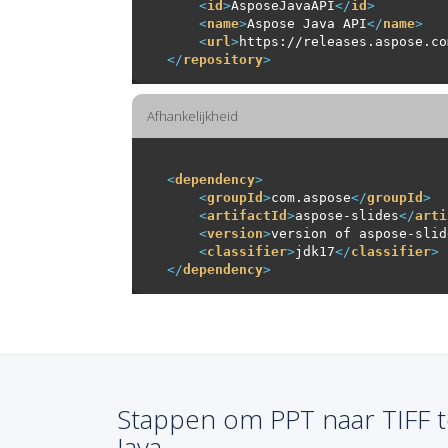
<
id
>
AsposeJavaAPI
</
id
>
<
name
>
Aspose Java API
</
name
>
<
url
>
https://releases.aspose.co
</
repository
>
Afhankelijkheid
<
dependency
>
<
groupId
>
com.aspose
</
groupId
>
<
artifactId
>
aspose-slides
</
arti
<
version
>
version of aspose-slid
<
classifier
>
jdk17
</
classifier
>
</
dependency
>
Stappen om PPT naar TIFF t
Java