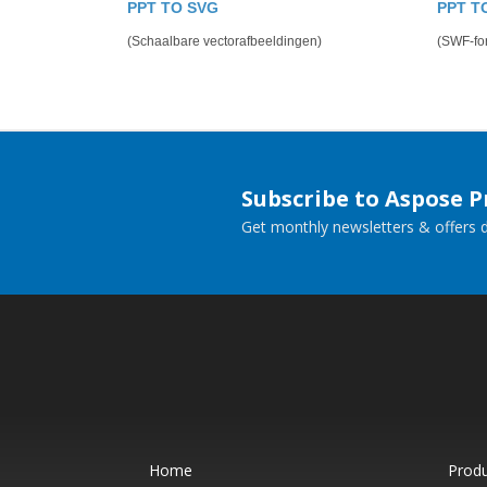
PPT TO SVG
PPT T
(Schaalbare vectorafbeeldingen)
(SWF-fo
Subscribe to Aspose 
Get monthly newsletters & offers di
Home
Prod