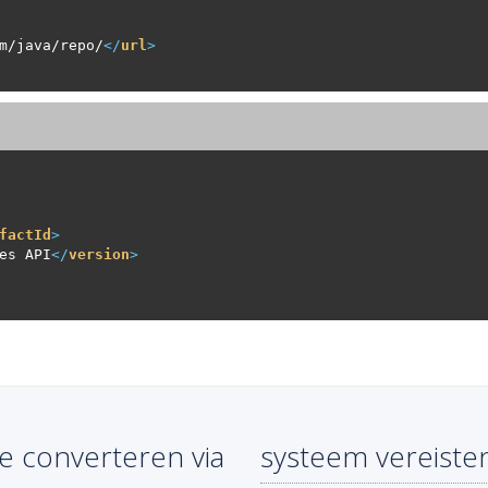
m/java/repo/
</
url
>
factId
>
es API
</
version
>
e converteren via
systeem vereiste