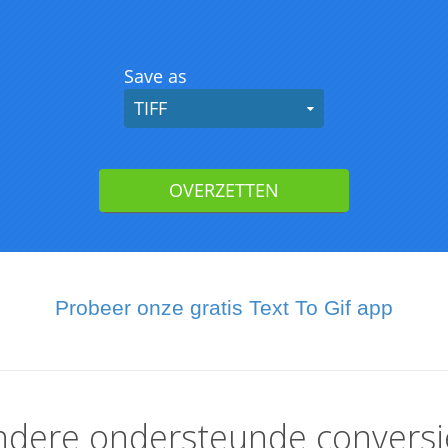
Probeer onze gratis Text To Gif app
ndere ondersteunde conversi