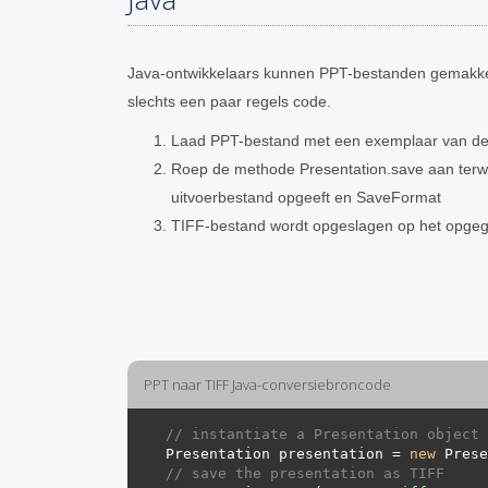
Java-ontwikkelaars kunnen PPT-bestanden gemakkel
slechts een paar regels code.
Laad PPT-bestand met een exemplaar van de 
Roep de methode Presentation.save aan terwij
uitvoerbestand opgeeft en SaveFormat
TIFF-bestand wordt opgeslagen op het opge
PPT naar TIFF Java-conversiebroncode
// instantiate a Presentation object 
Presentation presentation = 
new
 Prese
// save the presentation as TIFF