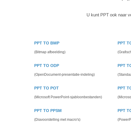
U kunt PPT ook naar ve
PPT TO BMP
PPT T
(Bitmap afbeelding)
(Grafisc
PPT TO ODP
PPT T
(OpenDocument-presentatie-indeling)
(Standa
PPT TO POT
PPT T
(Microsoft PowerPoint-sjabloonbestanden)
(Microso
PPT TO PPSM
PPT T
(Diavoorstelling met macro's)
(PowerPo