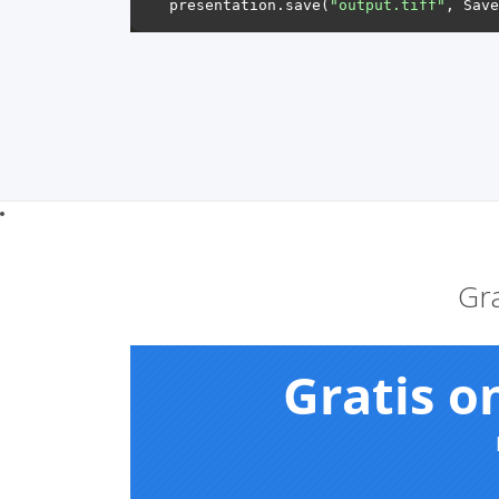
presentation.save(
"output.tiff"
Gr