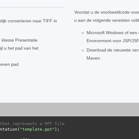
Voordat u de voorbeeldcode voor
u aan de volgende vereisten vold
ijk converteren naar TIFF in
Microsoft Windows of een
klasse Presentatie
Environment voor JSP/JSF-
l u het pad van het
Download de nieuwste vers
Maven.
geven pad
that represents a PPT file
ntation(
"template.ppt"