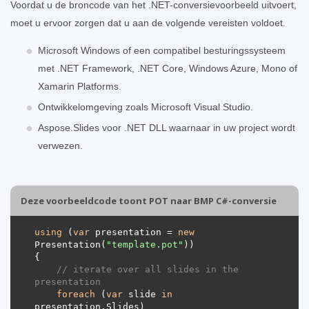
Voordat u de broncode van het .NET-conversievoorbeeld uitvoert,
moet u ervoor zorgen dat u aan de volgende vereisten voldoet.
Microsoft Windows of een compatibel besturingssysteem
met .NET Framework, .NET Core, Windows Azure, Mono of
Xamarin Platforms.
Ontwikkelomgeving zoals Microsoft Visual Studio.
Aspose.Slides voor .NET DLL waarnaar in uw project wordt
verwezen.
Deze voorbeeldcode toont POT naar BMP C#-conversie
using
 (
var
 presentation = 
new
Presentation(
"template.pot"
// iterate over all slides in the 
presentation
foreach
 (
var
 slide 
in