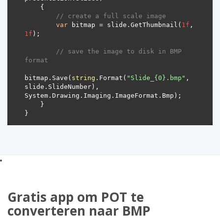
// create a full scale image
var
 bitmap = slide.GetThumbnail(
1f
, 
1f
// save the image to disk in BMP 
format
bitmap.Save(
string
.Format(
"Slide_{0}.bmp"
, 
slide.SlideNumber), 
Gratis app om POT te
converteren naar BMP