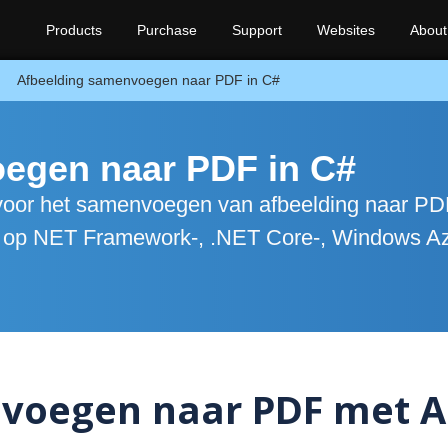
Products
Purchase
Support
Websites
About
Afbeelding samenvoegen naar PDF in C#
egen naar PDF in C#
 voor het samenvoegen van afbeelding naar PD
 op NET Framework-, .NET Core-, Windows Az
voegen naar PDF met A