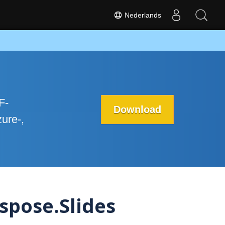
Nederlands
F-
Download
ure-,
spose.Slides