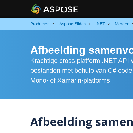
Producten
Aspose.Slides
.NET
Merger
Afbeelding samenvo
Krachtige cross-platform .NET API
bestanden met behulp van C#-code
Mono- of Xamarin-platforms
Afbeelding samen