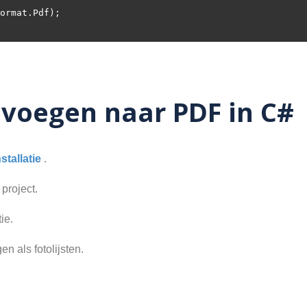
voegen naar PDF in C#
nstallatie
.
 project.
ie.
n als fotolijsten.