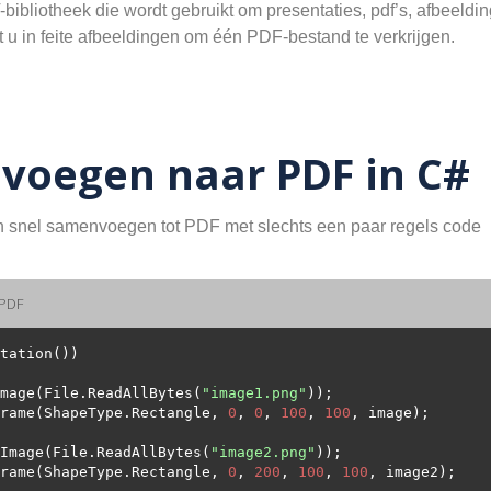
-bibliotheek die wordt gebruikt om presentaties, pdf’s, afbeel
u in feite afbeeldingen om één PDF-bestand te verkrijgen.
voegen naar PDF in C#
n snel samenvoegen tot PDF met slechts een paar regels code
 PDF
dImage(File.ReadAllBytes(
"image1.png"
rame(ShapeType.Rectangle, 
0
, 
0
, 
100
, 
100
ddImage(File.ReadAllBytes(
"image2.png"
rame(ShapeType.Rectangle, 
0
, 
200
, 
100
, 
100