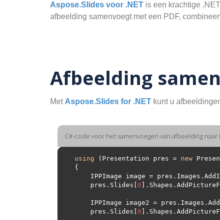
Aspose.Slides voor .NET
is een krachtige .NET
afbeelding samenvoegt met een PDF, combineert 
Afbeelding samen
Met
Aspose.Slides for .NET
kunt u afbeeldinge
C#-code voor het samenvoegen van afbeelding naar
using
 (Presentation pres = 
new
    IPPImage image = pres.Images.Ad
    pres.Slides[
0
].Shapes.AddPictureF
    IPPImage image2 = pres.Images.A
    pres.Slides[
0
].Shapes.AddPictureF