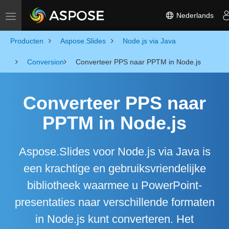
Nederlands
Toggle navigation
Producten
Aspose.Slides
Node.js via Java
Conversion
Converteer PPS naar PPTM in Node.js
Converteer PPS naar
PPTM in Node.js
Aspose.Slides voor Node.js via Java is
een krachtige en gebruiksvriendelijke
bibliotheek waarmee u PowerPoint-
presentaties naar verschillende formaten
in Node.js kunt converteren. Het