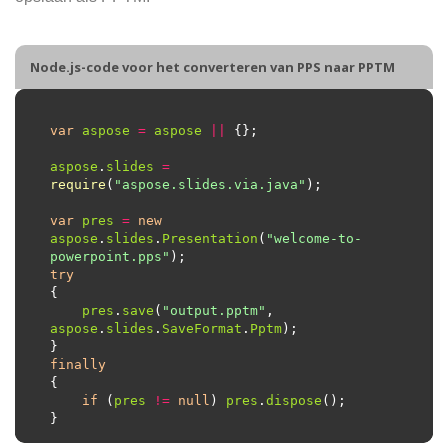
Node.js-code voor het converteren van PPS naar PPTM
var
aspose
=
aspose
||
aspose
.
slides
=
require
(
"aspose.slides.via.java"
var
pres
=
new
aspose
.
slides
.
Presentation
(
"welcome-to-
powerpoint.pps"
try
pres
.
save
(
"output.pptm"
, 
aspose
.
slides
.
SaveFormat
.
Pptm
finally
if
 (
pres
!=
null
) 
pres
.
dispose