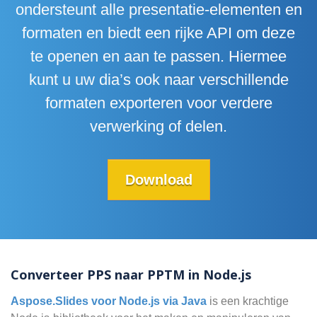
ondersteunt alle presentatie-elementen en
formaten en biedt een rijke API om deze
te openen en aan te passen. Hiermee
kunt u uw dia’s ook naar verschillende
formaten exporteren voor verdere
verwerking of delen.
Download
Converteer PPS naar PPTM in Node.js
Aspose.Slides voor Node.js via Java
is een krachtige