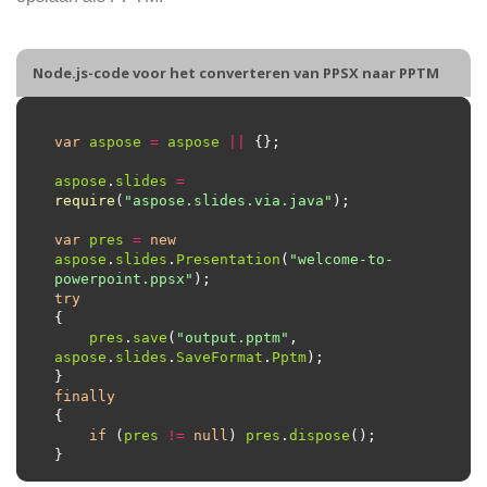
Node.js-code voor het converteren van PPSX naar PPTM
var
aspose
=
aspose
||
aspose
.
slides
=
require
(
"aspose.slides.via.java"
var
pres
=
new
aspose
.
slides
.
Presentation
(
"welcome-to-
powerpoint.ppsx"
try
pres
.
save
(
"output.pptm"
, 
aspose
.
slides
.
SaveFormat
.
Pptm
finally
if
 (
pres
!=
null
) 
pres
.
dispose