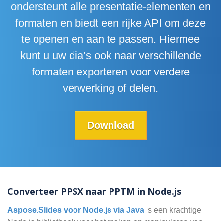
ondersteunt alle presentatie-elementen en
formaten en biedt een rijke API om deze
te openen en aan te passen. Hiermee
kunt u uw dia’s ook naar verschillende
formaten exporteren voor verdere
verwerking of delen.
Download
Converteer PPSX naar PPTM in Node.js
Aspose.Slides voor Node.js via Java
is een krachtige