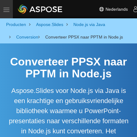
Nederlands
Toggle navigation
Producten
Aspose.Slides
Node.js via Java
Conversion
Converteer PPSX naar PPTM in Node.js
Converteer PPSX naar
PPTM in Node.js
Aspose.Slides voor Node.js via Java is
een krachtige en gebruiksvriendelijke
bibliotheek waarmee u PowerPoint-
presentaties naar verschillende formaten
in Node.js kunt converteren. Het