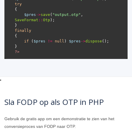
try
$pres
->
save
(
"output.otp"
, 
SaveFormat
::
Otp
finally
if
 (
$pres
!=
null
) 
$pres
->
dispose
?>
Sla FODP op als OTP in PHP
Gebruik de gratis app om een ​​demonstratie te zien van het
conversieproces van FODP naar OTP.