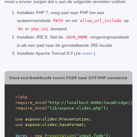
moet u ervoor zorgen dat u aan de volgende vereisten voldoet.
Installeer PHP 7, voeg pad naar PHP toe aan
systeemvariabele
en zet
op
PATH
allow_url_include
in
-bestand.
On
php.ini
Installeer JRE 8. Stel de
omgevingsvariabele
JAVA_HOME
in als een pad naar de geïnstalleerde JRE-locatie.
Installeer Apache Tomcat 8.0 (zie
meer
).
Deze voorbeeldcode toont FODP naar OTP PHP-conversie
<?
php
require_once
(
"http://localhost:8080/JavaBridge/ja
require_once
(
"lib/aspose.slides.php"
use
aspose
\
slides
\
Presentation
use
aspose
\
slides
\
SaveFormat
$pres
=
new
Presentation
(
"input.fodp"