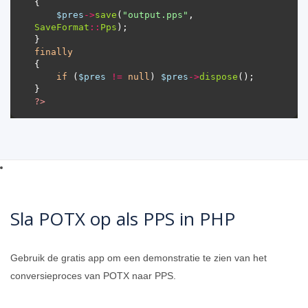
$pres
->
save
(
"output.pps"
, 
SaveFormat
::
Pps
finally
if
 (
$pres
!=
null
) 
$pres
->
dispose
?>
Sla POTX op als PPS in PHP
Gebruik de gratis app om een ​​demonstratie te zien van het
conversieproces van POTX naar PPS.