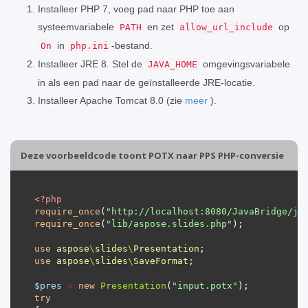
Installeer PHP 7, voeg pad naar PHP toe aan
systeemvariabele
en zet
op
PATH
allow_url_include
in
-bestand.
On
php.ini
Installeer JRE 8. Stel de
omgevingsvariabele
JAVA_HOME
in als een pad naar de geïnstalleerde JRE-locatie.
Installeer Apache Tomcat 8.0 (zie
meer
).
Deze voorbeeldcode toont POTX naar PPS PHP-conversie
<?
php
require_once
(
"http://localhost:8080/JavaBridge/ja
require_once
(
"lib/aspose.slides.php"
use
aspose
\
slides
\
Presentation
use
aspose
\
slides
\
SaveFormat
$pres
=
new
Presentation
(
"input.potx"
try