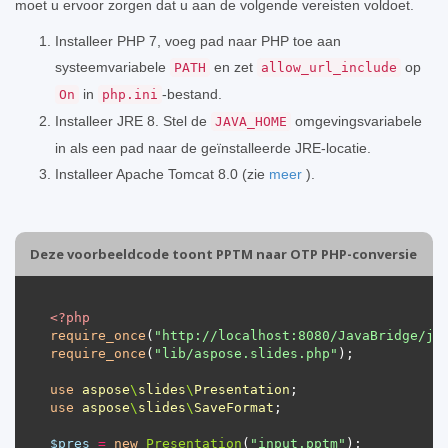
moet u ervoor zorgen dat u aan de volgende vereisten voldoet.
Installeer PHP 7, voeg pad naar PHP toe aan
systeemvariabele
en zet
op
PATH
allow_url_include
in
-bestand.
On
php.ini
Installeer JRE 8. Stel de
omgevingsvariabele
JAVA_HOME
in als een pad naar de geïnstalleerde JRE-locatie.
Installeer Apache Tomcat 8.0 (zie
meer
).
Deze voorbeeldcode toont PPTM naar OTP PHP-conversie
<?
php
require_once
(
"http://localhost:8080/JavaBridge/ja
require_once
(
"lib/aspose.slides.php"
use
aspose
\
slides
\
Presentation
use
aspose
\
slides
\
SaveFormat
$pres
=
new
Presentation
(
"input.pptm"