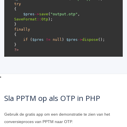
try
$pres
->
save
(
"output.otp"
, 
SaveFormat
::
Otp
finally
if
 (
$pres
!=
null
) 
$pres
->
dispose
?>
Sla PPTM op als OTP in PHP
Gebruik de gratis app om een ​​demonstratie te zien van het
conversieproces van PPTM naar OTP.