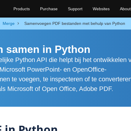
Products
Purchase
Support
Websites
About
Merge
Samenvoegen PDF bestanden met behulp van Python
n samen in Python
ijke Python API die helpt bij het ontwikkelen 
 Microsoft PowerPoint- en OpenOffice-
en te voegen, te inspecteren of te convertere
als Microsoft of Open Office, Adobe PDF.
 in Python