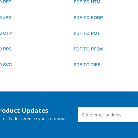
O PPT
PDF TO HTML
O JPG
PDF TO FODP
O OTP
PDF TO POT
O PPS
PDF TO PPSM
O SVG
PDF TO TIFF
Product Updates
rectly delivered to your mailbox.