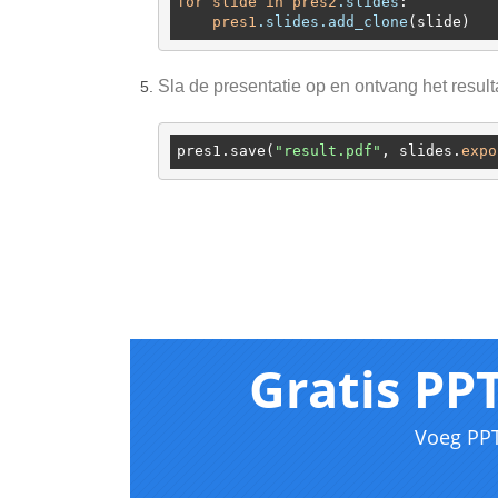
for
slide
in
pres2
.slides
:

pres1
.slides
.add_clone
Sla de presentatie op en ontvang het resul
pres1.save(
"result.pdf"
, slides.
expo