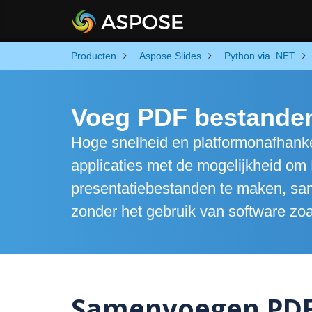
Producten
Aspose.Slides
Python via .NET
Voeg PDF bestande
Hoge snelheid en platformonafhankel
applicaties met de mogelijkheid om
presentatiebestanden te maken, sam
zonder het gebruik van software zo
Samenvoegen PDF