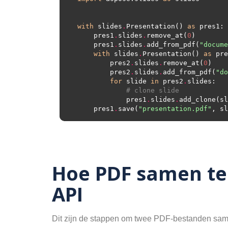
with
 slides
.
Presentation() 
as
    pres1
.
slides
.
remove_at(
0
    pres1
.
slides
.
add_from_pdf(
"docume
with
 slides
.
Presentation() 
as
        pres2
.
slides
.
remove_at(
0
        pres2
.
slides
.
add_from_pdf(
"do
for
 slide 
in
 pres2
.
# clone slide
            pres1
.
slides
.
    pres1
.
save(
"presentation.pdf"
, sl
Hoe PDF samen te
API
Dit zijn de stappen om twee PDF-bestanden samen