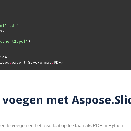
nt1.pdf"
cument2.pdf"
ides
.
export
.
SaveFormat
.
 voegen met Aspose.Sli
 te voegen en het resultaat op te slaan als PDF in Python.