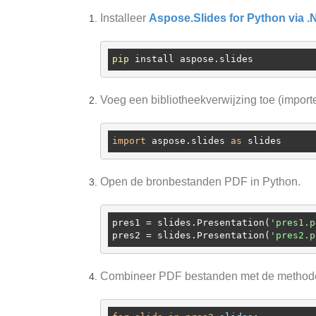
Installeer
Aspose.Slides for Python via 
pip
Voeg een bibliotheekverwijzing toe (import
import
 aspose.slides 
as
Open de bronbestanden PDF in Python.
pres1
 = slides.Presentation(
'pres1.p
pres2
 = slides.Presentation(
'pres2.p
Combineer PDF bestanden met de metho