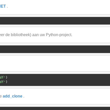
.NET
.
eer de bibliotheek) aan uw Python-project.
df'
df'
de
add_clone
.