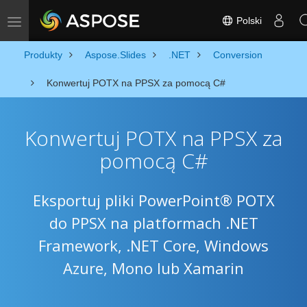
Polski
Toggle navigation
Produkty
Aspose.Slides
.NET
Conversion
Konwertuj POTX na PPSX za pomocą C#
Konwertuj POTX na PPSX za
pomocą C#
Eksportuj pliki PowerPoint® POTX
do PPSX na platformach .NET
Framework, .NET Core, Windows
Azure, Mono lub Xamarin