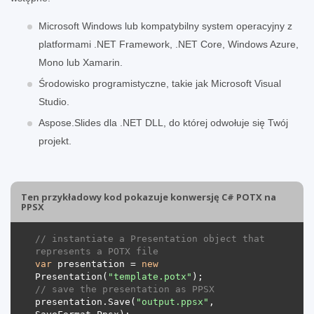
Microsoft Windows lub kompatybilny system operacyjny z
platformami .NET Framework, .NET Core, Windows Azure,
Mono lub Xamarin.
Środowisko programistyczne, takie jak Microsoft Visual
Studio.
Aspose.Slides dla .NET DLL, do której odwołuje się Twój
projekt.
Ten przykładowy kod pokazuje konwersję C# POTX na
PPSX
// instantiate a Presentation object that 
represents a POTX file
var
 presentation = 
new
Presentation(
"template.potx"
// save the presentation as PPSX
presentation.Save(
"output.ppsx"
, 