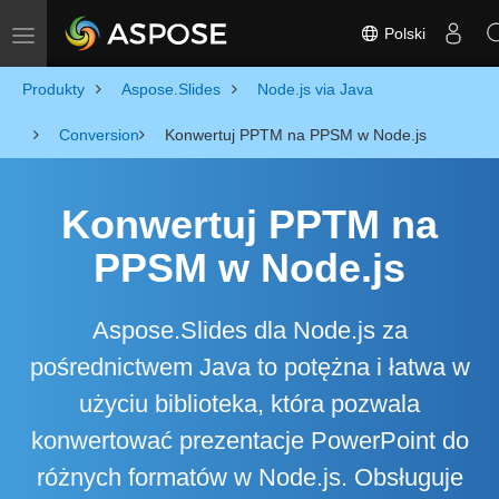
Polski
Toggle navigation
Produkty
Aspose.Slides
Node.js via Java
Conversion
Konwertuj PPTM na PPSM w Node.js
Konwertuj PPTM na
PPSM w Node.js
Aspose.Slides dla Node.js za
pośrednictwem Java to potężna i łatwa w
użyciu biblioteka, która pozwala
konwertować prezentacje PowerPoint do
różnych formatów w Node.js. Obsługuje