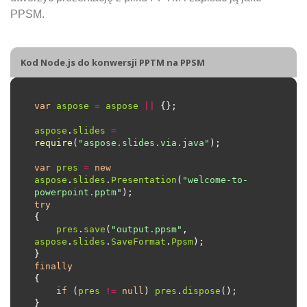
PPSM.
Kod Node.js do konwersji PPTM na PPSM
var
aspose
=
aspose
||
aspose
.
slides
=
require
(
"aspose.slides.via.java"
var
pres
=
new
aspose
.
slides
.
Presentation
(
"welcome-to-
powerpoint.pptm"
try
pres
.
save
(
"output.ppsm"
, 
aspose
.
slides
.
SaveFormat
.
Ppsm
finally
if
 (
pres
!=
null
) 
pres
.
dispose