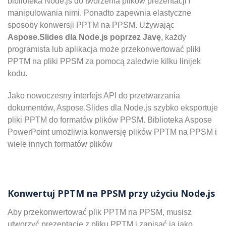
biblioteka Node.js do tworzenia plików prezentacji i
manipulowania nimi. Ponadto zapewnia elastyczne
sposoby konwersji PPTM na PPSM. Używając
Aspose.Slides dla Node.js poprzez Javę
, każdy
programista lub aplikacja może przekonwertować pliki
PPTM na pliki PPSM za pomocą zaledwie kilku linijek
kodu.
Jako nowoczesny interfejs API do przetwarzania
dokumentów, Aspose.Slides dla Node.js szybko eksportuje
pliki PPTM do formatów plików PPSM. Biblioteka Aspose
PowerPoint umożliwia konwersję plików PPTM na PPSM i
wiele innych formatów plików
Konwertuj PPTM na PPSM przy użyciu Node.js
Aby przekonwertować plik PPTM na PPSM, musisz
utworzyć prezentację z pliku PPTM i zapisać ją jako