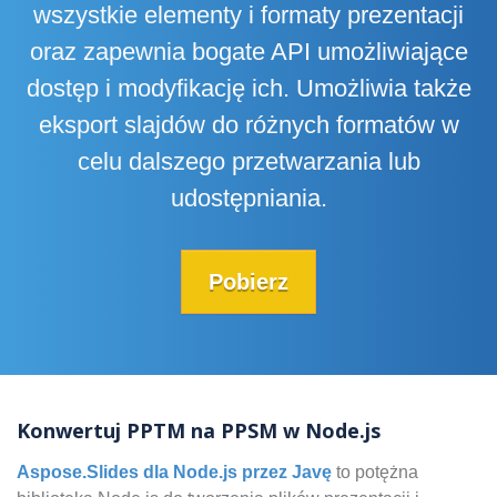
wszystkie elementy i formaty prezentacji
oraz zapewnia bogate API umożliwiające
dostęp i modyfikację ich. Umożliwia także
eksport slajdów do różnych formatów w
celu dalszego przetwarzania lub
udostępniania.
Pobierz
Konwertuj PPTM na PPSM w Node.js
Aspose.Slides dla Node.js przez Javę
to potężna