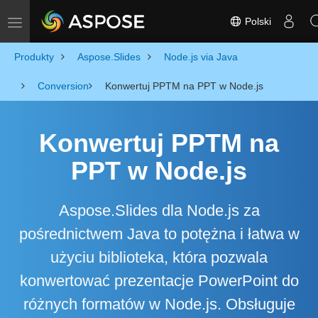
Polski
Toggle navigation
Produkty
Aspose.Slides
Node.js via Java
Conversion
Konwertuj PPTM na PPT w Node.js
Konwertuj PPTM na
PPT w Node.js
Aspose.Slides dla Node.js za
pośrednictwem Java to potężna i łatwa w
użyciu biblioteka, która pozwala
konwertować prezentacje PowerPoint do
różnych formatów w Node.js. Obsługuje