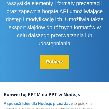
wszystkie elementy i formaty prezentacji
oraz zapewnia bogate API umożliwiające
dostęp i modyfikację ich. Umożliwia także
eksport slajdów do różnych formatów w
celu dalszego przetwarzania lub
udostępniania.
Pobierz
Konwertuj PPTM na PPT w Node.js
Aspose.Slides dla Node.js przez Javę
to potężna