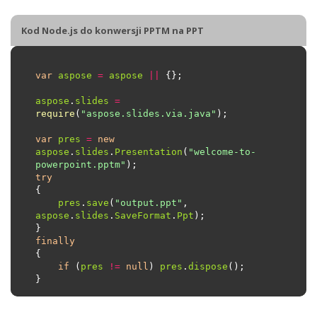
Kod Node.js do konwersji PPTM na PPT
var
aspose
=
aspose
||
aspose
.
slides
=
require
(
"aspose.slides.via.java"
var
pres
=
new
aspose
.
slides
.
Presentation
(
"welcome-to-
powerpoint.pptm"
try
pres
.
save
(
"output.ppt"
, 
aspose
.
slides
.
SaveFormat
.
Ppt
finally
if
 (
pres
!=
null
) 
pres
.
dispose