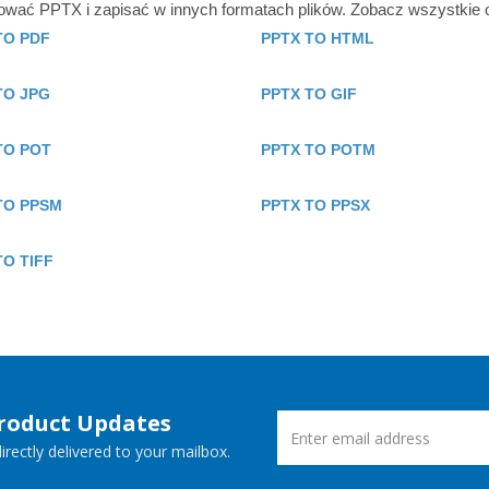
wać PPTX i zapisać w innych formatach plików. Zobacz wszystkie o
TO PDF
PPTX TO HTML
TO JPG
PPTX TO GIF
TO POT
PPTX TO POTM
TO PPSM
PPTX TO PPSX
TO TIFF
Product Updates
rectly delivered to your mailbox.