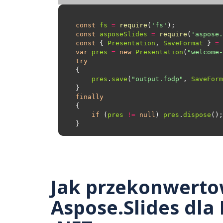
const
fs
=
require
(
'fs'
const
asposeSlides
=
require
(
'aspose.
const
 { 
Presentation
, 
SaveFormat
 } 
=
var
pres
=
new
Presentation
(
"welcome-
try
pres
.
save
(
"output.fodp"
, 
SaveForm
finally
if
 (
pres
!=
null
) 
pres
.
dispose
Jak przekonwerto
Aspose.Slides dla