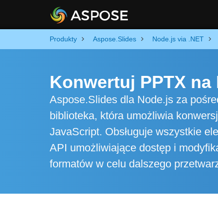
Produkty
Aspose.Slides
Node.js via .NET
Konwertuj PPTX na 
Aspose.Slides dla Node.js za pośre
biblioteka, która umożliwia konwer
JavaScript. Obsługuje wszystkie el
API umożliwiające dostęp i modyfik
formatów w celu dalszego przetwarz