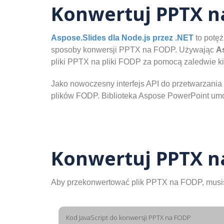
Konwertuj PPTX n
Aspose.Slides dla Node.js przez .NET
to potęż
sposoby konwersji PPTX na FODP. Używając
A
pliki PPTX na pliki FODP za pomocą zaledwie kil
Jako nowoczesny interfejs API do przetwarzani
plików FODP. Biblioteka Aspose PowerPoint umo
Konwertuj PPTX n
Aby przekonwertować plik PPTX na FODP, musisz
Kod JavaScript do konwersji PPTX na FODP