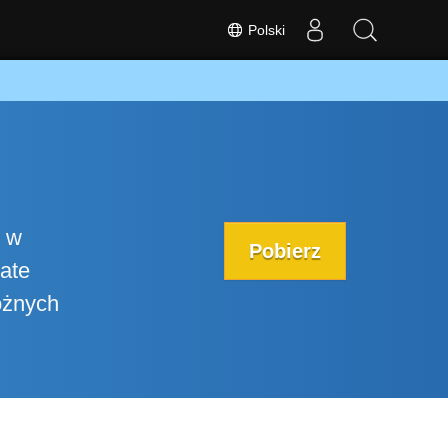
Polski
w w
Pobierz
gate
óżnych