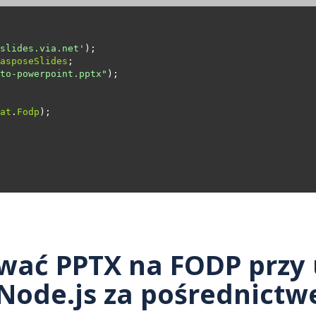
slides.via.net'
asposeSlides
to-powerpoint.pptx"
at
.
Fodp
wać PPTX na FODP przy 
 Node.js za pośrednictw