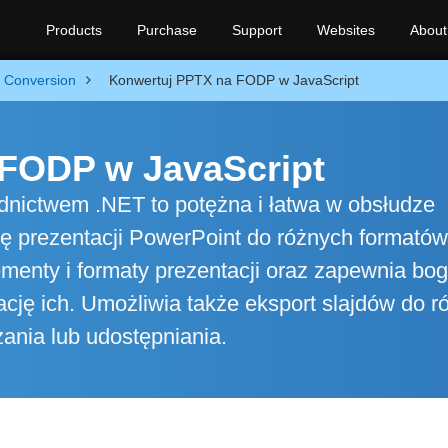
Products
Purchase
Support
Websites
About
Conversion
Konwertuj PPTX na FODP w JavaScript
FODP w JavaScript
dnictwem .NET to potężna i łatwa w obsłudze
sję prezentacji PowerPoint do różnych formató
ementy i formaty prezentacji oraz zapewnia bo
ację ich. Umożliwia także eksport slajdów do r
ania lub udostępniania.