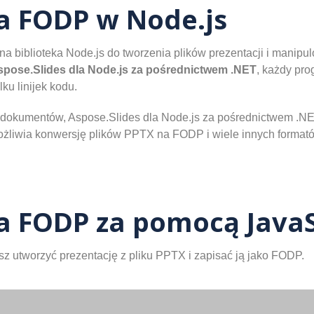
a FODP w Node.js
na biblioteka Node.js do tworzenia plików prezentacji i manip
spose.Slides dla Node.js za pośrednictwem .NET
, każdy pr
ku linijek kodu.
a dokumentów, Aspose.Slides dla Node.js za pośrednictwem .NE
żliwia konwersję plików PPTX na FODP i wiele innych format
a FODP za pomocą JavaS
 utworzyć prezentację z pliku PPTX i zapisać ją jako FODP.