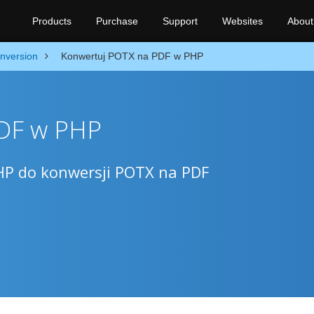
Products
Purchase
Support
Websites
About
nversion
Konwertuj POTX na PDF w PHP
DF w PHP
HP do konwersji POTX na PDF