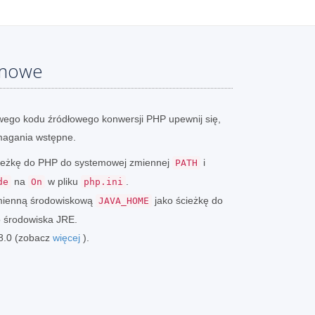
emowe
ego kodu źródłowego konwersji PHP upewnij się,
magania wstępne.
ścieżkę do PHP do systemowej zmiennej
i
PATH
na
w pliku
.
de
On
php.ini
zmienną środowiskową
jako ścieżkę do
JAVA_HOME
o środowiska JRE.
 8.0 (zobacz
więcej
).