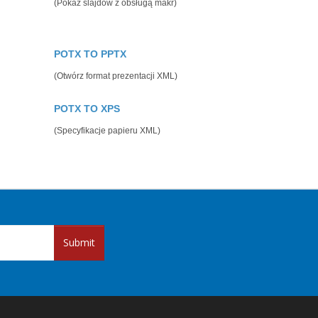
(Pokaz slajdów z obsługą makr)
POTX TO PPTX
(Otwórz format prezentacji XML)
POTX TO XPS
(Specyfikacje papieru XML)
Submit