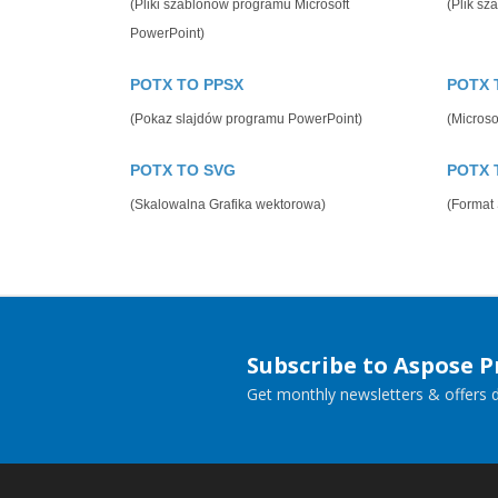
(Pliki szablonów programu Microsoft
(Plik sz
PowerPoint)
POTX TO PPSX
POTX 
(Pokaz slajdów programu PowerPoint)
(Microso
POTX TO SVG
POTX 
(Skalowalna Grafika wektorowa)
(Format
Subscribe to Aspose 
Get monthly newsletters & offers di