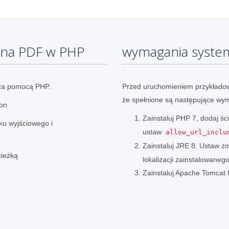
 na PDF w PHP
wymagania syst
 za pomocą PHP.
Przed uruchomieniem przykładow
że spełnione są następujące wy
ion
Zainstaluj PHP 7, dodaj 
iku wyjściowego i
ustaw
allow_url_inclu
Zainstaluj JRE 8. Ustaw 
cieżką
lokalizacji zainstalowaneg
Zainstaluj Apache Tomcat