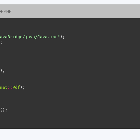
DF PHP
avaBridge/java/Java.inc"
mat
::
Pdf