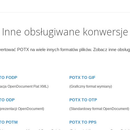
Inne obsługiwane konwersje
rtować POTX na wiele innych formatów plików. Zobacz inne obsług
TO FODP
POTX TO GIF
tacja OpenDocument Flat XML)
(Graficzny format wymiany)
TO ODP
POTX TO OTP
 prezentacji OpenDocument)
(Standardowy format OpenDocument)
TO POTM
POTX TO PPS