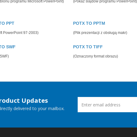
ablonu programu Microsoft PowerPoint)
(Pokaz slajdów programu PowerPoint)
TO PPT
POTX TO PPTM
ft PowerPoint 97-2003)
(Plik prezentacji z obsługą makr)
TO SWF
POTX TO TIFF
 SWF)
(Oznaczony format obrazu)
Product Updates
rectly delivered to your mailbox.