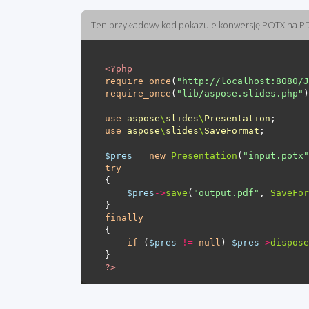
Ten przykładowy kod pokazuje konwersję POTX na P
<?
php
require_once
(
"http://localhost:8080/J
require_once
(
"lib/aspose.slides.php"
use
aspose
\
slides
\
Presentation
use
aspose
\
slides
\
SaveFormat
$pres
=
new
Presentation
(
"input.potx"
try
$pres
->
save
(
"output.pdf"
, 
SaveFor
finally
if
 (
$pres
!=
null
) 
$pres
->
dispose
?>