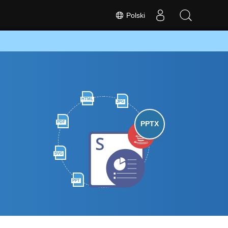
Polski
HTML
JPG
PDF
PPTX
SVG
PPT