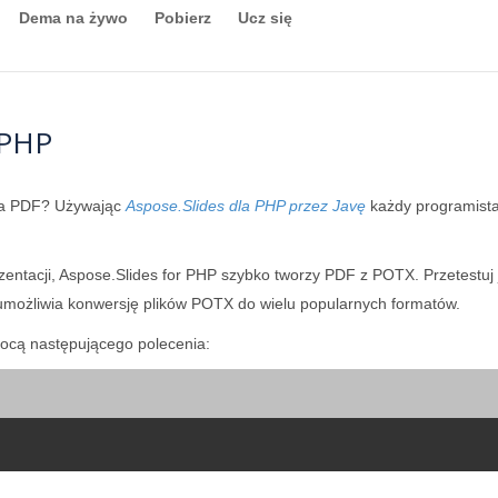
Dema na żywo
Pobierz
Ucz się
 PHP
na PDF? Używając
Aspose.Slides dla PHP przez Javę
każdy programist
ezentacji, Aspose.Slides for PHP szybko tworzy PDF z POTX. Przetest
umożliwia konwersję plików POTX do wielu popularnych formatów.
cą następującego polecenia: