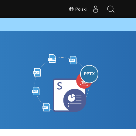
Polski
HTML
JPG
PDF
PPTX
SVG
PPT