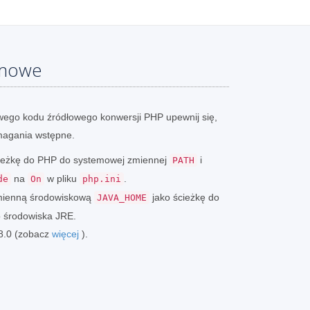
emowe
ego kodu źródłowego konwersji PHP upewnij się,
magania wstępne.
ścieżkę do PHP do systemowej zmiennej
i
PATH
na
w pliku
.
de
On
php.ini
zmienną środowiskową
jako ścieżkę do
JAVA_HOME
o środowiska JRE.
 8.0 (zobacz
więcej
).