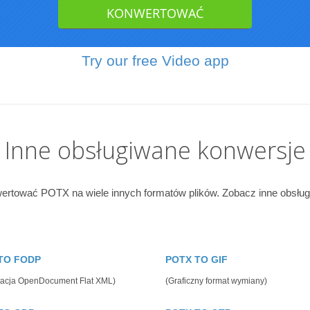
Try our free Video app
Inne obsługiwane konwersje
rtować POTX na wiele innych formatów plików. Zobacz inne obsług
TO FODP
POTX TO GIF
tacja OpenDocument Flat XML)
(Graficzny format wymiany)