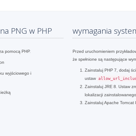
 na PNG w PHP
wymagania syst
 za pomocą PHP.
Przed uruchomieniem przykładow
że spełnione są następujące wy
ion
Zainstaluj PHP 7, dodaj 
iku wyjściowego i
ustaw
allow_url_inclu
Zainstaluj JRE 8. Ustaw 
cieżką
lokalizacji zainstalowaneg
Zainstaluj Apache Tomcat