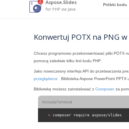
Aspose.Slides
Próbki kodu
for PHP via Java
Konwertuj POTX na PNG w
Chcesz programowo przekonwertować pliki POTX 
pomocą zaledwie kilku linii kodu PHP .
Jako nowoczesny interfejs API do przetwarzania pr
przeglądarce
. Biblioteka Aspose PowerPoint PPTX 
Bibliotekę możesz zainstalować z
Composer
za pomo
Konsola/Terminal
>
 composer require aspose/slides