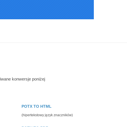
iwane konwersje poniżej
POTX TO HTML
(hipertekstowy język znaczników)