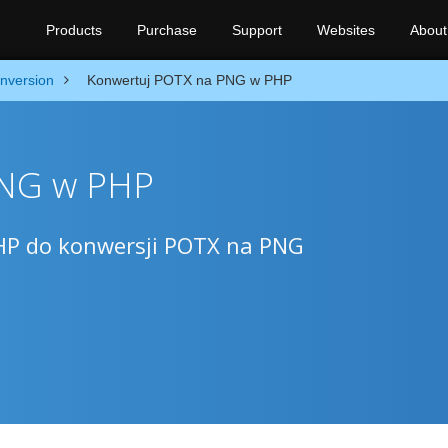
Products
Purchase
Support
Websites
About
nversion
Konwertuj POTX na PNG w PHP
PNG w PHP
PHP do konwersji POTX na PNG