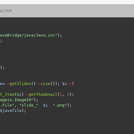
PNG PHP
avaBridge/java/Java.inc"
es
->
getSlides
()
->
size
()); 
$i
++
t_Item
(
$i
)
->
getThumbnail
(
2
, 
2
ageio.ImageIO"
.File"
, 
"slide_"
.
$i
.
".png"
$javafile