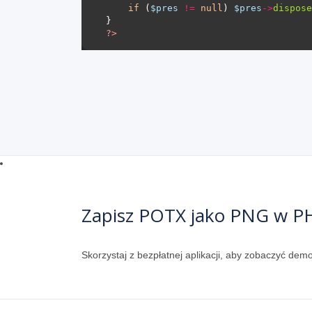
if
 (
$pres
!=
null
) 
$pres
->
dispose
?>
Zapisz POTX jako PNG w P
Skorzystaj z bezpłatnej aplikacji, aby zobaczyć de