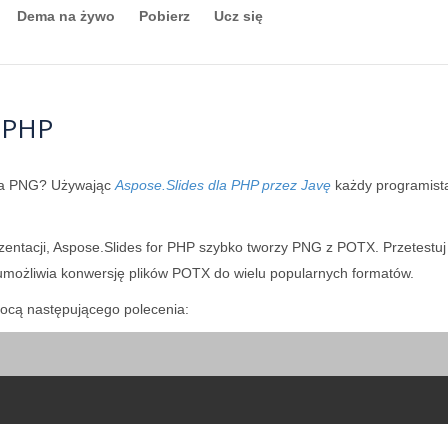
Dema na żywo
Pobierz
Ucz się
 PHP
na PNG? Używając
Aspose.Slides dla PHP przez Javę
każdy programist
ezentacji, Aspose.Slides for PHP szybko tworzy PNG z POTX. Przetest
umożliwia konwersję plików POTX do wielu popularnych formatów.
cą następującego polecenia: