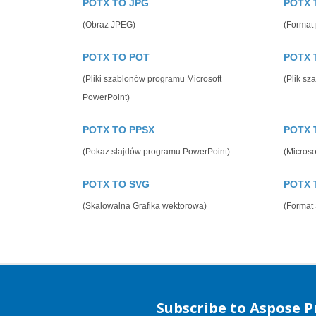
POTX TO JPG
POTX 
(Obraz JPEG)
(Format
POTX TO POT
POTX 
(Pliki szablonów programu Microsoft
(Plik sz
PowerPoint)
POTX TO PPSX
POTX 
(Pokaz slajdów programu PowerPoint)
(Microso
POTX TO SVG
POTX 
(Skalowalna Grafika wektorowa)
(Format
Subscribe to Aspose 