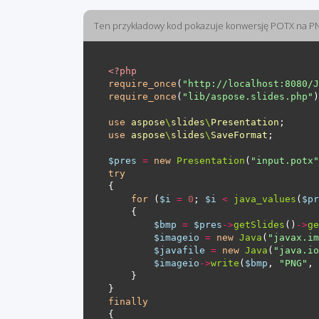
Ten przykładowy kod pokazuje konwersję POTX na 
<?
php
require_once
(
"http://localhost:8080/J
require_once
(
"lib/aspose.slides.php"
use
aspose
\
slides
\
Presentation
use
aspose
\
slides
\
SaveFormat
$pres
=
new
Presentation
(
"input.potx"
try
for
 (
$i
=
0
; 
$i
<
java_values
(
$pr
$bmp
=
$pres
->
getSlides
()
->
ge
$imageio
=
new
Java
(
"javax.im
$javafile
=
new
Java
(
"java.io
$imageio
->
write
(
$bmp
, 
"PNG"
, 
finally