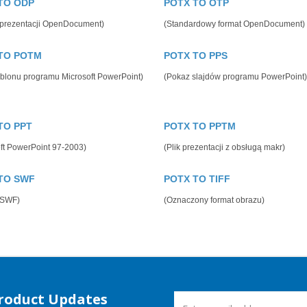
TO ODP
POTX TO OTP
 prezentacji OpenDocument)
(Standardowy format OpenDocument)
TO POTM
POTX TO PPS
ablonu programu Microsoft PowerPoint)
(Pokaz slajdów programu PowerPoint)
TO PPT
POTX TO PPTM
ft PowerPoint 97-2003)
(Plik prezentacji z obsługą makr)
TO SWF
POTX TO TIFF
 SWF)
(Oznaczony format obrazu)
Product Updates