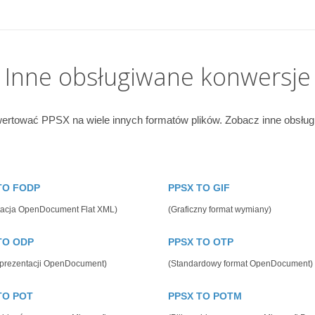
Inne obsługiwane konwersje
rtować PPSX na wiele innych formatów plików. Zobacz inne obsług
TO FODP
PPSX TO GIF
tacja OpenDocument Flat XML)
(Graficzny format wymiany)
TO ODP
PPSX TO OTP
 prezentacji OpenDocument)
(Standardowy format OpenDocument)
TO POT
PPSX TO POTM