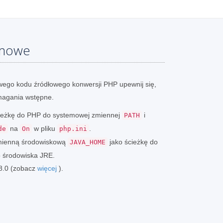
emowe
ego kodu źródłowego konwersji PHP upewnij się,
magania wstępne.
ścieżkę do PHP do systemowej zmiennej
i
PATH
na
w pliku
.
de
On
php.ini
zmienną środowiskową
jako ścieżkę do
JAVA_HOME
o środowiska JRE.
 8.0 (zobacz
więcej
).