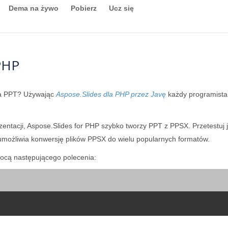
Dema na żywo
Pobierz
Ucz się
PHP
na PPT? Używając
Aspose.Slides dla PHP przez Javę
każdy programista
ezentacji, Aspose.Slides for PHP szybko tworzy PPT z PPSX. Przetestu
umożliwia konwersję plików PPSX do wielu popularnych formatów.
cą następującego polecenia: