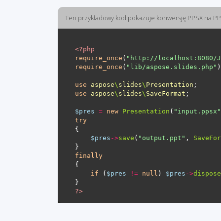
Ten przykładowy kod pokazuje konwersję PPSX na P
<?
php
require_once
(
"http://localhost:8080/J
require_once
(
"lib/aspose.slides.php"
use
aspose
\
slides
\
Presentation
use
aspose
\
slides
\
SaveFormat
$pres
=
new
Presentation
(
"input.ppsx"
try
$pres
->
save
(
"output.ppt"
, 
SaveFor
finally
if
 (
$pres
!=
null
) 
$pres
->
dispose
?>