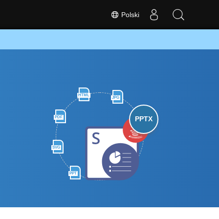
Polski
HTML
JPG
PDF
PPTX
SVG
PPT