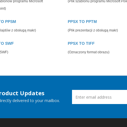
zablonów programu Microsoft
(Plik szablonu programu Microsoft Po
int)
TO PPSM
PPSX TO PPTM
slajdów z obsługą makr)
(Plik prezentacji z obsługą makr)
TO SWF
PPSX TO TIFF
 SWF)
(Oznaczony format obrazu)
Product Updates
rectly delivered to your mailbox.