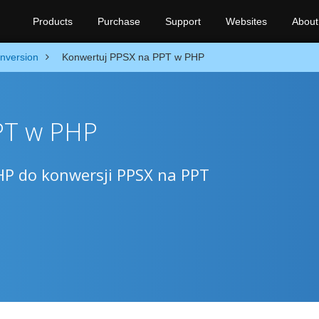
Products
Purchase
Support
Websites
About
nversion
Konwertuj PPSX na PPT w PHP
PT w PHP
HP do konwersji PPSX na PPT