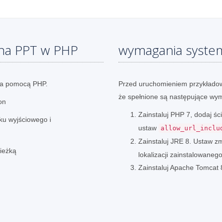
na PPT w PHP
wymagania syst
za pomocą PHP.
Przed uruchomieniem przykładow
że spełnione są następujące wy
on
Zainstaluj PHP 7, dodaj 
iku wyjściowego i
ustaw
allow_url_inclu
Zainstaluj JRE 8. Ustaw 
ieżką
lokalizacji zainstalowaneg
Zainstaluj Apache Tomcat