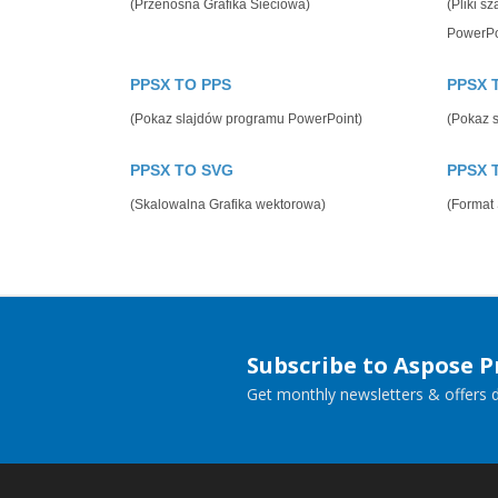
(Przenośna Grafika Sieciowa)
(Pliki s
PowerPo
PPSX TO PPS
PPSX 
(Pokaz slajdów programu PowerPoint)
(Pokaz 
PPSX TO SVG
PPSX 
(Skalowalna Grafika wektorowa)
(Format
Subscribe to Aspose 
Get monthly newsletters & offers di