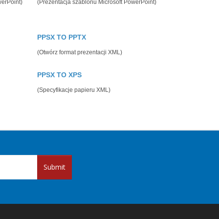
werPoint)
(Prezentacja szablonu Microsoft PowerPoint)
PPSX TO PPTX
(Otwórz format prezentacji XML)
PPSX TO XPS
(Specyfikacje papieru XML)
Submit