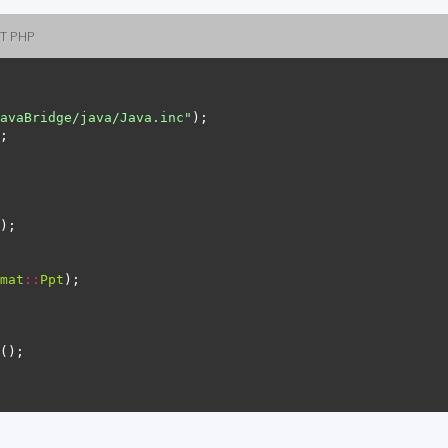
PT PHP
avaBridge/java/Java.inc"
mat
::
Ppt