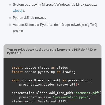
System operacyjny Microsoft Windows lub Linux (zobacz
więcej
).
Python 3.5 lub nowszy
Aspose.Slides dla Pythona, do którego odwołuje się Twój
projekt.
Ten przykładowy kod pokazuje konwersję PDF do PPSX w
Pythonie
import
 aspose.slides 
as
import
 aspose.pydrawing 
as
with
 slides
.
Presentation() 
as
    presentation
.
slides
.
remove_at(
0
presentation
.
slides
.
add_from_pdf(
"document.pdf"
    presentation
.
save(
"presentation.ppsx"
, 
slides
.
export
.
SaveFormat
.